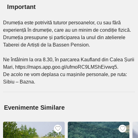
Important
Drumeția este potrivită tuturor persoanelor, cu sau fără
experiență în drumeție, care au un minim de condiție fizică.
Drumeția presupune și participarea la unul din atelierele
Taberei de Artiști de la Bassen Pension.
Ne întâlnim la ora 8.30, în parcarea Kaufland din Calea Șurii
Mari, https://maps.app.goo.gl/ufmoRC9LMShEivwq5.
De acolo ne vom deplasa cu mașinile personale, pe ruta:
Sibiu – Bazna.
Evenimente Similare