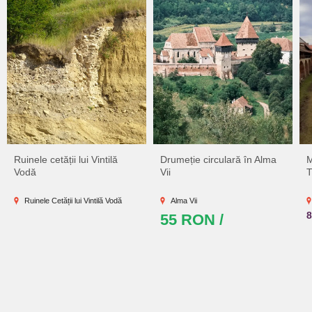
Ruinele cetății lui Vintilă
Drumeție circulară în Alma
M
Vodă
Vii
T
Ruinele Cetății lui Vintilă Vodă
Alma Vii
55 RON /