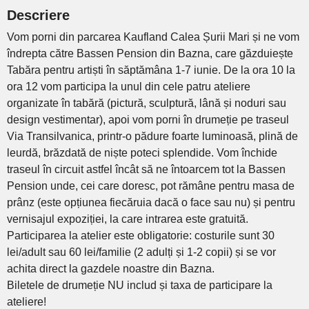
Descriere
Vom porni din parcarea Kaufland Calea Șurii Mari și ne vom
îndrepta către Bassen Pension din Bazna, care găzduiește
Tabăra pentru artiști în săptămâna 1-7 iunie. De la ora 10 la
ora 12 vom participa la unul din cele patru ateliere
organizate în tabără (pictură, sculptură, lână și noduri sau
design vestimentar), apoi vom porni în drumeție pe traseul
Via Transilvanica, printr-o pădure foarte luminoasă, plină de
leurdă, brăzdată de niște poteci splendide. Vom închide
traseul în circuit astfel încât să ne întoarcem tot la Bassen
Pension unde, cei care doresc, pot rămâne pentru masa de
prânz (este opțiunea fiecăruia dacă o face sau nu) și pentru
vernisajul expoziției, la care intrarea este gratuită.
Participarea la atelier este obligatorie: costurile sunt 30
lei/adult sau 60 lei/familie (2 adulți și 1-2 copii) și se vor
achita direct la gazdele noastre din Bazna.
Biletele de drumeție NU includ și taxa de participare la
ateliere!