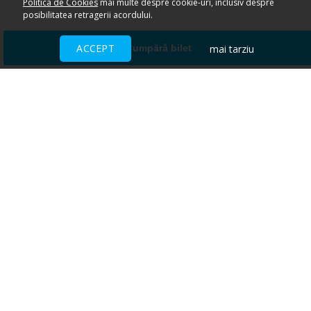
Politica de Cookies
mai multe despre cookie-uri, inclusiv despre
posibilitatea retragerii acordului.
ACCEPT
mai tarziu
Cumpără bilet
Ai nevoie de ajutor?
CENTRU DE AJUTOR
Toate evenimentele sunt vândute
direct de către organizatori.