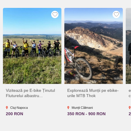
Vizitează pe E-bike Ținutul
Explorează Munții pe ebike-
e
Fluturelui albastru...
urile MTB Thok
c
Cluj-Napoca
Munții Călimani
200 RON
350 RON - 900 RON
2