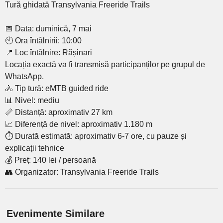
Tură ghidată Transylvania Freeride Trails
📅 Data: duminică, 7 mai
🕙 Ora întâlnirii: 10:00
📍 Loc întâlnire: Rășinari
Locația exactă va fi transmisă participanților pe grupul de
WhatsApp.
🚴 Tip tură: eMTB guided ride
📊 Nivel: mediu
📏 Distanță: aproximativ 27 km
📈 Diferență de nivel: aproximativ 1.180 m
⏱ Durată estimată: aproximativ 6-7 ore, cu pauze și
explicații tehnice
💰 Preț: 140 lei / persoană
👥 Organizator: Transylvania Freeride Trails
Evenimente Similare