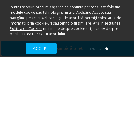
Pentru scopuri precum afișarea de conținut personalizat, folosim
module cookie sau tehnologii similare. Apăsând Accept sau
navigând pe acest website, ești de acord să permiți colectarea de
informații prin cookie-uri sau tehnologii similare. Află în secțiunea
Politica de Cookies
mai multe despre cookie-uri, inclusiv despre
posibilitatea retragerii acordului.
ACCEPT
mai tarziu
Cumpără bilet
Ai nevoie de ajutor?
CENTRU DE AJUTOR
Toate evenimentele sunt vândute
direct de către organizatori.