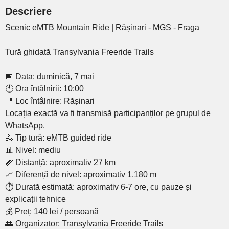
Descriere
Scenic eMTB Mountain Ride | Rășinari - MGS - Fraga
Tură ghidată Transylvania Freeride Trails
📅 Data: duminică, 7 mai
🕙 Ora întâlnirii: 10:00
📍 Loc întâlnire: Rășinari
Locația exactă va fi transmisă participanților pe grupul de
WhatsApp.
🚴 Tip tură: eMTB guided ride
📊 Nivel: mediu
📏 Distanță: aproximativ 27 km
📈 Diferență de nivel: aproximativ 1.180 m
⏱ Durată estimată: aproximativ 6-7 ore, cu pauze și
explicații tehnice
💰 Preț: 140 lei / persoană
👥 Organizator: Transylvania Freeride Trails