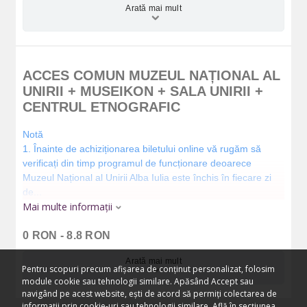
Arată mai mult
ACCES COMUN MUZEUL NAȚIONAL AL
UNIRII + MUSEIKON + SALA UNIRII +
CENTRUL ETNOGRAFIC
Notă
1. Înainte de achiziționarea biletului online vă rugăm să
verificați din timp programul de funcționare deoarece
Muzeul Național al Unirii Alba Iulia este închis în fiecare zi
de...
Mai multe informații
0 RON - 8.8 RON
Arată mai mult
Pentru scopuri precum afișarea de conținut personalizat, folosim
module cookie sau tehnologii similare. Apăsând Accept sau
navigând pe acest website, ești de acord să permiți colectarea de
informații prin cookie-uri sau tehnologii similare. Află în secțiunea