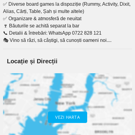
✅ Diverse board games la dispoziție (Rummy, Activity, Dixit,
Alias, Cărți, Table, Șah și multe altele)
✅ Organizare & atmosferă de neuitat
🍷 Băuturile se achită separat la bar
📞 Detalii & întrebări: WhatsApp 0722 828 121
🎭 Vino să râzi, să câștigi, să cunoști oameni noi....
Locație și Direcții
VEZI HARTA