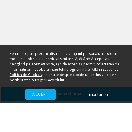
Pentru scopuri precum afișarea de conținut personalizat, folosim
module cookie sau tehnologii similare. Apăsând Accept sau
navigând pe acest website, ești de acord să permiți colectarea de
informații prin cookie-uri sau tehnologii similare. Află în secțiunea
Politica de Cookies
mai multe despre cookie-uri, inclusiv despre
posibilitatea retragerii acordului.
ACCEPT
mai tarziu
Cumpără bilet