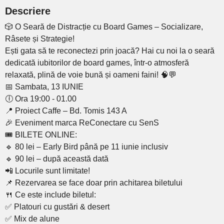
Descriere
🎲 O Seară de Distracție cu Board Games – Socializare,
Râsete și Strategie!
Ești gata să te reconectezi prin joacă? Hai cu noi la o seară
dedicată iubitorilor de board games, într-o atmosferă
relaxată, plină de voie bună și oameni faini! 🧠💬
📅 Sambata, 13 IUNIE
🕕 Ora 19:00 - 01.00
📍 Proiect Caffe – Bd. Tomis 143 A
🎉 Eveniment marca ReConectare cu SenS
🎟 BILETE ONLINE:
🔹 80 lei – Early Bird până pe 11 iunie inclusiv
🔹 90 lei – după această dată
📲 Locurile sunt limitate!
📌 Rezervarea se face doar prin achitarea biletului
🍴 Ce este include biletul:
✅ Platouri cu gustări & desert
✅ Mix de alune