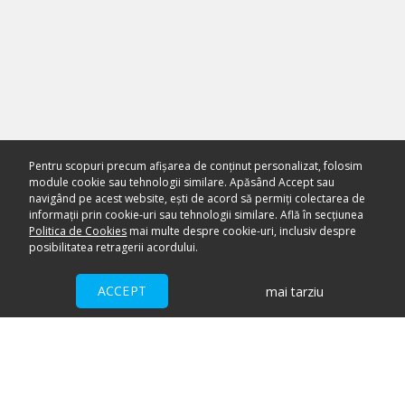
Pentru scopuri precum afișarea de conținut personalizat, folosim
module cookie sau tehnologii similare. Apăsând Accept sau
navigând pe acest website, ești de acord să permiți colectarea de
informații prin cookie-uri sau tehnologii similare. Află în secțiunea
Politica de Cookies
mai multe despre cookie-uri, inclusiv despre
posibilitatea retragerii acordului.
ACCEPT
mai tarziu