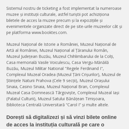
Sistemul nostru de ticketing a fost implementat la numeroase
muzee și instituții culturale, astfel turiștii pot achiziționa
biletele de acces la muzee precum și la expozițiile și
evenimentele organizate direct de pe site-urile muzeelor cât și
pe platforma www.booktes.com.
Muzeul Național de Istorie a României, Muzeul Național de
Artă al României, Muzeul Național al Țăranului Român,
Muzeul Județean Buzău, Muzeul Chihlimbarului de la Colți,
Casa memorială Vasile Voiculescu, Casa Vergu-Mănăilă
Buzău, Muzeul Militar National "Regele Ferdinand I",
Complexul Muzeal Oradea (Muzeul Țării Crișurilor), Muzeul de
Științele Naturii Prahova (Cele 9 secții), Muzeul Orașului
Sinaia, Casino Sinaia, Muzeul Național Bran, Complexul
Muzeal Casa Domnească Târgoviște, Complexul Muzeal Iași
(Palatul Culturii), Muzeul Satului Bănățean Timișoara,
Biblioteca Centrală Universitară “Carol I” și multe altele.
Dorești să digitalizezi și să vinzi bilete online
de acces la instituția culturală pe care o