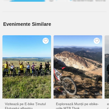
Evenimente Similare
Vizitează pe E-bike Ținutul
Explorează Munții pe ebike-
e
Fluturelui albastru...
urile MTB Thok
c