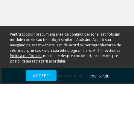
Pentru scopuri precum afișarea de conținut personalizat, folosim
module cookie sau tehnologii similare. Apăsând Accept sau
navigând pe acest website, ești de acord să permiți colectarea de
informații prin cookie-uri sau tehnologii similare. Află în secțiunea
Politica de Cookies
mai multe despre cookie-uri, inclusiv despre
posibilitatea retragerii acordului.
ACCEPT
mai tarziu
Cumpără bilet
Ai nevoie de ajutor?
CENTRU DE AJUTOR