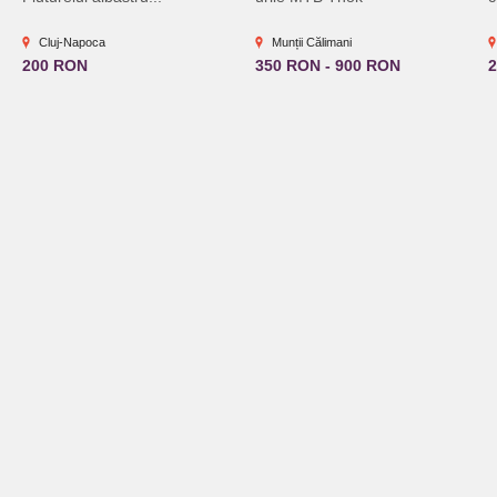
Cluj-Napoca
Munții Călimani
200 RON
350 RON - 900 RON
2