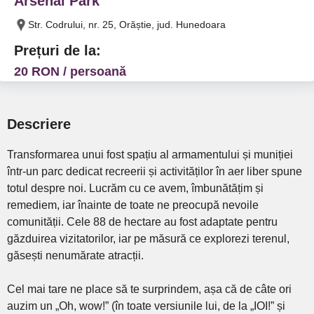
Arsenal Park
Str. Codrului, nr. 25, Orăștie, jud. Hunedoara
Prețuri de la:
20 RON / persoană
Descriere
Transformarea unui fost spațiu al armamentului și muniției
într-un parc dedicat recreerii și activităților în aer liber spune
totul despre noi. Lucrăm cu ce avem, îmbunătățim și
remediem, iar înainte de toate ne preocupă nevoile
comunității. Cele 88 de hectare au fost adaptate pentru
găzduirea vizitatorilor, iar pe măsură ce explorezi terenul,
găsești nenumărate atracții.
Cel mai tare ne place să te surprindem, așa că de câte ori
auzim un „Oh, wow!” (în toate versiunile lui, de la „IOI!” și