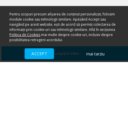
Pentru scopuri precum afișarea de conținut personalizat, folosim
module cookie sau tehnologii similare. Apăsând Accept sau
navigând pe acest website, ești de acord să permiți colectarea de
informații prin cookie-uri sau tehnologii similare. Află în secțiunea
Politica de Cookies
mai multe despre cookie-uri, inclusiv despre
posibilitatea retragerii acordului.
ACCEPT
mai tarziu
Cumpără bilet
Ai nevoie de ajutor?
CENTRU DE AJUTOR