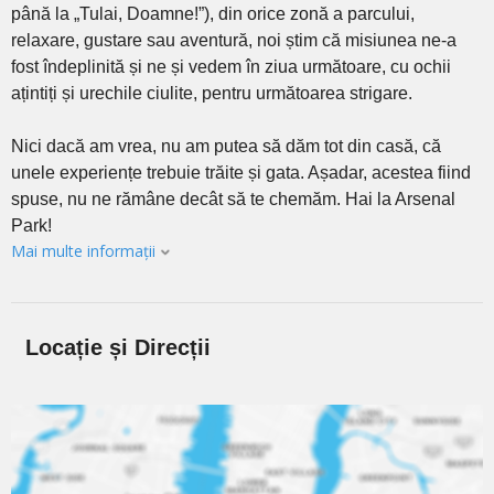
până la „Tulai, Doamne!”), din orice zonă a parcului,
relaxare, gustare sau aventură, noi știm că misiunea ne-a
fost îndeplinită și ne și vedem în ziua următoare, cu ochii
ațintiți și urechile ciulite, pentru următoarea strigare.
Nici dacă am vrea, nu am putea să dăm tot din casă, că
unele experiențe trebuie trăite și gata. Așadar, acestea fiind
spuse, nu ne rămâne decât să te chemăm. Hai la Arsenal
Park!
Mai multe informații
Locație și Direcții