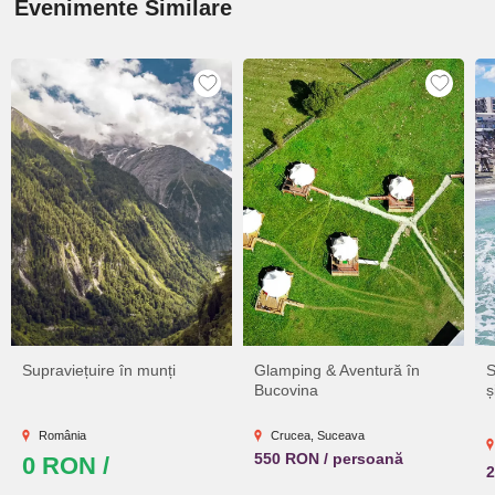
Evenimente Similare
Supraviețuire în munți
Glamping & Aventură în
S
Bucovina
ș
România
Crucea, Suceava
550 RON / persoană
0 RON /
2