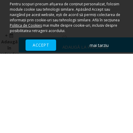
Pentru scopuri precum afișarea de conținut personalizat, folosim
module cookie sau tehnologii similare. Apăsând Accept sau
navigând pe acest website, ești de acord să permiți colectarea de
informații prin cookie-uri sau tehnologii similare. Află în secțiunea
Politica de Cookies
mai multe despre cookie-uri, inclusiv despre
posibilitatea retragerii acordului.
+
Adaugă
ACCEPT
mai tarziu
ADAUGĂ LA FAVORITE
în
calendar
Ai nevoie de ajutor?
CENTRU DE AJUTOR
Toate evenimentele sunt vândute
direct de către organizatori.