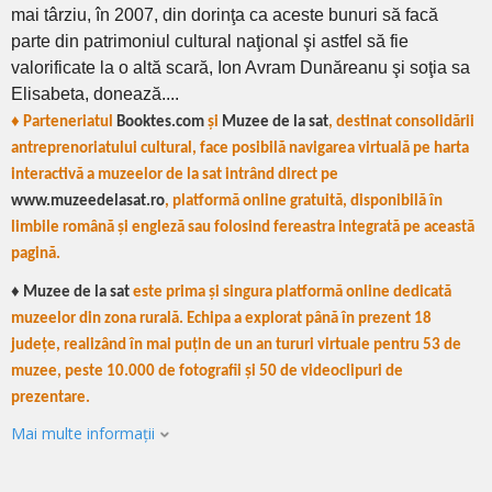
mai târziu, în 2007, din dorinţa ca aceste bunuri să facă
parte din patrimoniul cultural naţional şi astfel să fie
valorificate la o altă scară, Ion Avram Dunăreanu şi soţia sa
Elisabeta, donează....
♦ Parteneriatul
Booktes.com
și
Muzee de la sat
, destinat consolidării
antreprenoriatului cultural, face posibilă navigarea virtuală pe harta
interactivă a muzeelor de la sat intrând direct pe
www.muzeedelasat.ro
, platformă online gratuită, disponibilă în
limbile română și engleză sau folosind fereastra integrată pe această
pagină.
♦ Muzee de la sat
este prima și singura platformă online dedicată
muzeelor din zona rurală. Echipa a explorat până în prezent 18
județe, realizând în mai puțin de un an tururi virtuale pentru 53 de
muzee, peste 10.000 de fotografii și 50 de videoclipuri de
prezentare.
Mai multe informații