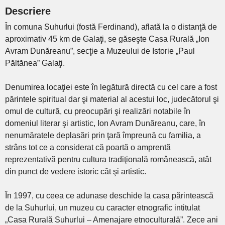
Descriere
În comuna Suhurlui (fostă Ferdinand), aflată la o distanţă de
aproximativ 45 km de Galaţi, se găseşte Casa Rurală „Ion
Avram Dunăreanu”, secţie a Muzeului de Istorie „Paul
Păltănea” Galaţi.
Denumirea locaţiei este în legătură directă cu cel care a fost
părintele spiritual dar şi material al acestui loc, judecătorul şi
omul de cultură, cu preocupări şi realizări notabile în
domeniul literar şi artistic, Ion Avram Dunăreanu, care, în
nenumăratele deplasări prin ţară împreună cu familia, a
strâns tot ce a considerat că poartă o amprentă
reprezentativă pentru cultura tradiţională românească, atât
din punct de vedere istoric cât şi artistic.
În 1997, cu ceea ce adunase deschide la casa părintească
de la Suhurlui, un muzeu cu caracter etnografic intitulat
„Casa Rurală Suhurlui – Amenajare etnoculturală”. Zece ani