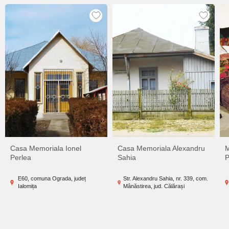
Casa Memoriala Ionel
Casa Memoriala Alexandru
M
Perlea
Sahia
P
E60, comuna Ograda, județ
Str. Alexandru Sahia, nr. 339, com.
Ialomița
Mânăstirea, jud. Călărași