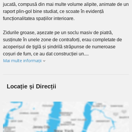
jucată, compusă din mai multe volume alipite, animate de un
raport plin-gol bine studiat, ce scoate în evidență
funcționalitatea spațiilor interioare.
Zidurile groase, așezate pe un soclu masiv de piatră,
susținute în unele zone de contraforți, erau completate de
acoperișul de țiglă și șindrilă străpunse de numeroase
coșuri de fum, ce au dat construcției un....
Mai multe informații
Locație și Direcții