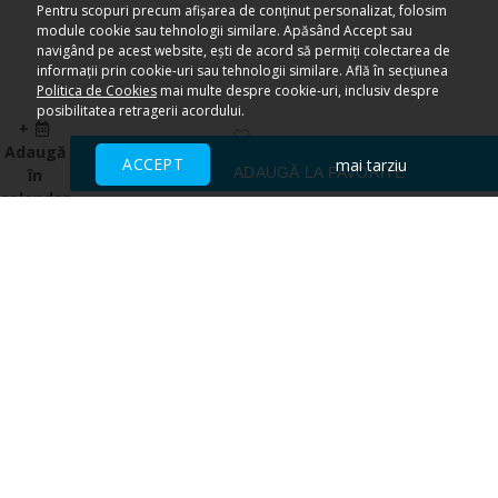
Pentru scopuri precum afișarea de conținut personalizat, folosim
module cookie sau tehnologii similare. Apăsând Accept sau
navigând pe acest website, ești de acord să permiți colectarea de
informații prin cookie-uri sau tehnologii similare. Află în secțiunea
Politica de Cookies
mai multe despre cookie-uri, inclusiv despre
posibilitatea retragerii acordului.
+
Adaugă
ACCEPT
mai tarziu
ADAUGĂ LA FAVORITE
în
calendar
Ai nevoie de ajutor?
CENTRU DE AJUTOR
Toate evenimentele sunt vândute
direct de către organizatori.