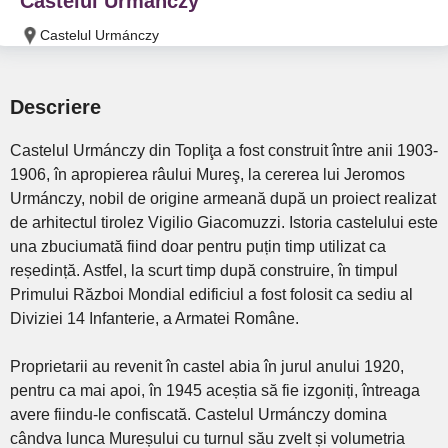
Castelul Urmánczy
Castelul Urmánczy
Descriere
Castelul Urmánczy din Topliţa a fost construit între anii 1903-
1906, în apropierea râului Mureş, la cererea lui Jeromos
Urmánczy, nobil de origine armeană după un proiect realizat
de arhitectul tirolez Vigilio Giacomuzzi. Istoria castelului este
una zbuciumată fiind doar pentru puțin timp utilizat ca
reședință. Astfel, la scurt timp după construire, în timpul
Primului Război Mondial edificiul a fost folosit ca sediu al
Diviziei 14 Infanterie, a Armatei Române.
Proprietarii au revenit în castel abia în jurul anului 1920,
pentru ca mai apoi, în 1945 aceștia să fie izgoniți, întreaga
avere fiindu-le confiscată. Castelul Urmánczy domina
cândva lunca Mureșului cu turnul său zvelt și volumetria