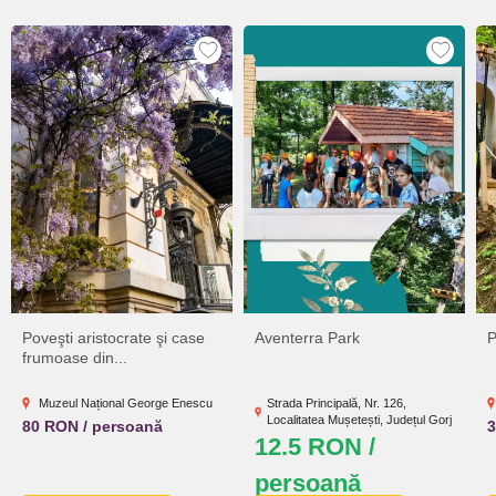
Poveşti aristocrate şi case
Aventerra Park
P
frumoase din...
Muzeul Național George Enescu
Strada Principală, Nr. 126,
Localitatea Mușetești, Județul Gorj
80 RON / persoană
12.5 RON /
persoană