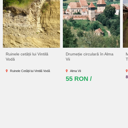
Ruinele cetății lui Vintilă
Drumeție circulară în Alma
M
Vodă
Vii
T
Ruinele Cetății lui Vintilă Vodă
Alma Vii
55 RON /