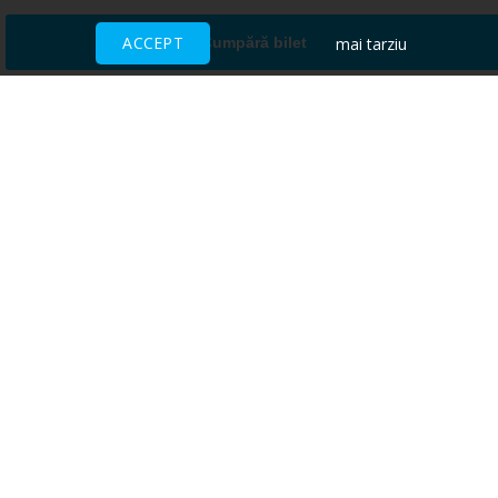
ACCEPT
mai tarziu
Cumpără bilet
Ai nevoie de ajutor?
CENTRU DE AJUTOR
Toate evenimentele sunt vândute
direct de către organizatori.
ACCEPTĂM