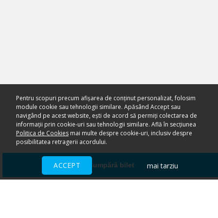
Pentru scopuri precum afișarea de conținut personalizat, folosim
module cookie sau tehnologii similare. Apăsând Accept sau
navigând pe acest website, ești de acord să permiți colectarea de
informații prin cookie-uri sau tehnologii similare. Află în secțiunea
Politica de Cookies
mai multe despre cookie-uri, inclusiv despre
posibilitatea retragerii acordului.
ACCEPT
mai tarziu
Cumpără bilet