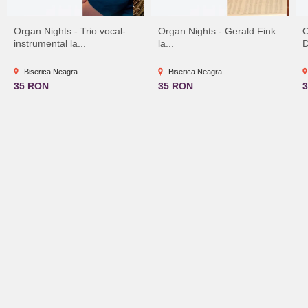
Organ Nights - Trio vocal-
Organ Nights - Gerald Fink
O
instrumental la...
la...
D
Biserica Neagra
Biserica Neagra
35 RON
35 RON