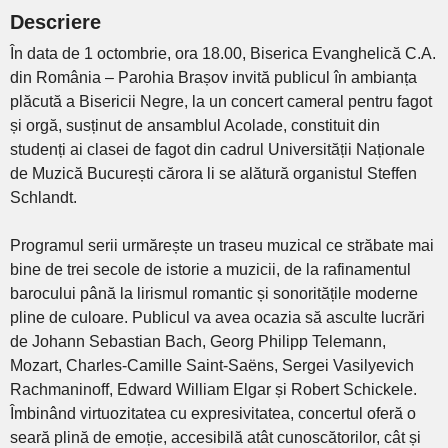
Descriere
În data de 1 octombrie, ora 18.00, Biserica Evanghelică C.A.
din România – Parohia Brașov invită publicul în ambianța
plăcută a Bisericii Negre, la un concert cameral pentru fagot
și orgă, susținut de ansamblul Acolade, constituit din
studenți ai clasei de fagot din cadrul Universității Naționale
de Muzică București cărora li se alătură organistul Steffen
Schlandt.
Programul serii urmărește un traseu muzical ce străbate mai
bine de trei secole de istorie a muzicii, de la rafinamentul
barocului până la lirismul romantic și sonoritățile moderne
pline de culoare. Publicul va avea ocazia să asculte lucrări
de Johann Sebastian Bach, Georg Philipp Telemann,
Mozart, Charles-Camille Saint-Saëns, Sergei Vasilyevich
Rachmaninoff, Edward William Elgar și Robert Schickele.
Îmbinând virtuozitatea cu expresivitatea, concertul oferă o
seară plină de emoție, accesibilă atât cunoscătorilor, cât și