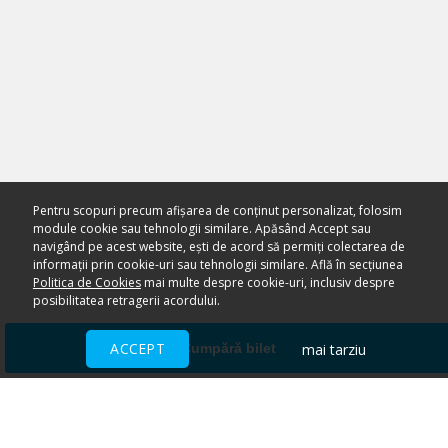
Pentru scopuri precum afișarea de conținut personalizat, folosim
module cookie sau tehnologii similare. Apăsând Accept sau
navigând pe acest website, ești de acord să permiți colectarea de
informații prin cookie-uri sau tehnologii similare. Află în secțiunea
Politica de Cookies
mai multe despre cookie-uri, inclusiv despre
posibilitatea retragerii acordului.
ACCEPT
mai tarziu
Cumpără bilet