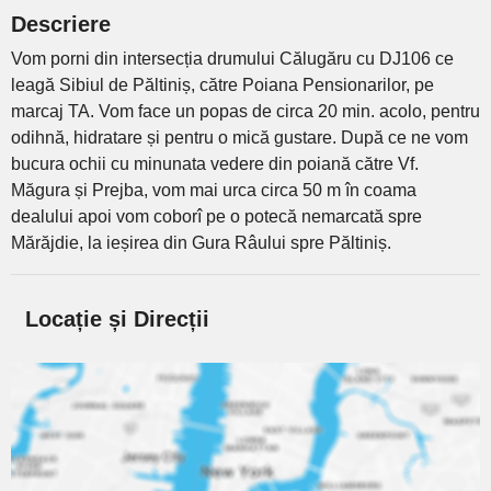
Descriere
Vom porni din intersecția drumului Călugăru cu DJ106 ce
leagă Sibiul de Păltiniș, către Poiana Pensionarilor, pe
marcaj TA. Vom face un popas de circa 20 min. acolo, pentru
odihnă, hidratare și pentru o mică gustare. După ce ne vom
bucura ochii cu minunata vedere din poiană către Vf.
Măgura și Prejba, vom mai urca circa 50 m în coama
dealului apoi vom coborî pe o potecă nemarcată spre
Mărăjdie, la ieșirea din Gura Râului spre Păltiniș.
Locație și Direcții