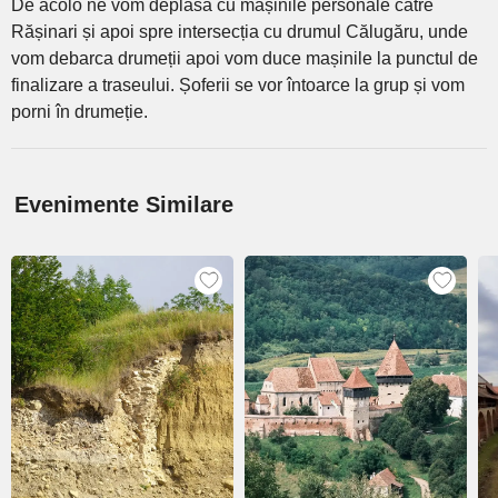
De acolo ne vom deplasa cu mașinile personale către
Rășinari și apoi spre intersecția cu drumul Călugăru, unde
vom debarca drumeții apoi vom duce mașinile la punctul de
finalizare a traseului. Șoferii se vor întoarce la grup și vom
porni în drumeție.
Evenimente Similare