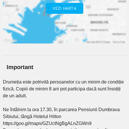
VEZI HARTA
Important
Drumeția este potrivită persoanelor cu un minim de condiție
fizică. Copiii de minim 8 ani pot participa dacă sunt însoțiți
de un adult.
Ne întâlnim la ora 17.30, în parcarea Pensiunii Dumbrava
Sibiului, lângă Hotelul Hilton
https://goo.gl/maps/GZUctNgBgALnZGWn9