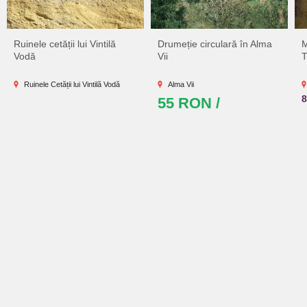
Ruinele cetății lui Vintilă
Drumeție circulară în Alma
M
Vodă
Vii
T
Ruinele Cetății lui Vintilă Vodă
Alma Vii
55 RON /