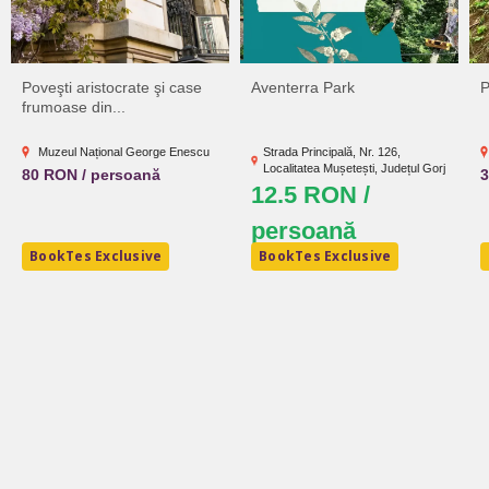
Poveşti aristocrate şi case
Aventerra Park
P
frumoase din...
Muzeul Național George Enescu
Strada Principală, Nr. 126,
Localitatea Mușetești, Județul Gorj
80 RON / persoană
12.5 RON /
persoană
BookTes Exclusive
BookTes Exclusive