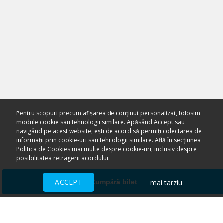
Pentru scopuri precum afișarea de conținut personalizat, folosim
module cookie sau tehnologii similare. Apăsând Accept sau
navigând pe acest website, ești de acord să permiți colectarea de
informații prin cookie-uri sau tehnologii similare. Află în secțiunea
Politica de Cookies
mai multe despre cookie-uri, inclusiv despre
posibilitatea retragerii acordului.
ACCEPT
mai tarziu
Cumpără bilet