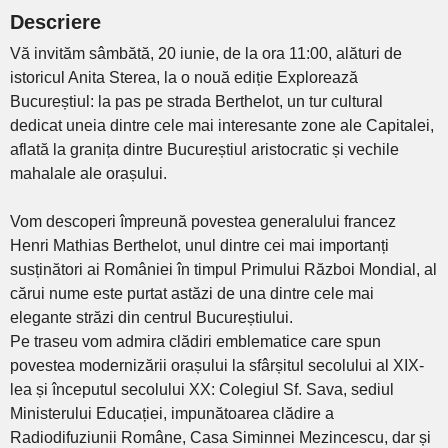
Descriere
Vă invităm sâmbătă, 20 iunie, de la ora 11:00, alături de
istoricul Anita Sterea, la o nouă ediție Explorează
Bucureștiul: la pas pe strada Berthelot, un tur cultural
dedicat uneia dintre cele mai interesante zone ale Capitalei,
aflată la granița dintre Bucureștiul aristocratic și vechile
mahalale ale orașului.
Vom descoperi împreună povestea generalului francez
Henri Mathias Berthelot, unul dintre cei mai importanți
susținători ai României în timpul Primului Război Mondial, al
cărui nume este purtat astăzi de una dintre cele mai
elegante străzi din centrul Bucureștiului.
Pe traseu vom admira clădiri emblematice care spun
povestea modernizării orașului la sfârșitul secolului al XIX-
lea și începutul secolului XX: Colegiul Sf. Sava, sediul
Ministerului Educației, impunătoarea clădire a
Radiodifuziunii Române, Casa Siminnei Mezincescu, dar și