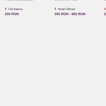
Cluj-Napoca
Munții Călimani
200 RON
350 RON - 900 RON
2