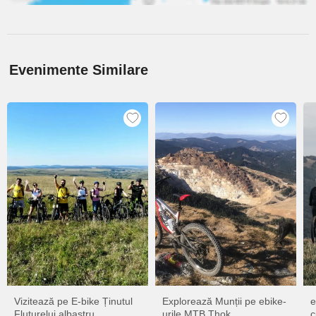
Evenimente Similare
Vizitează pe E-bike Ținutul
Explorează Munții pe ebike-
e
Fluturelui albastru...
urile MTB Thok
c