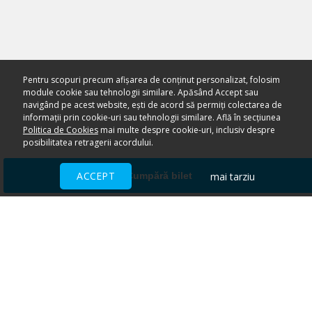
Pentru scopuri precum afișarea de conținut personalizat, folosim
module cookie sau tehnologii similare. Apăsând Accept sau
navigând pe acest website, ești de acord să permiți colectarea de
informații prin cookie-uri sau tehnologii similare. Află în secțiunea
Politica de Cookies
mai multe despre cookie-uri, inclusiv despre
posibilitatea retragerii acordului.
ACCEPT
mai tarziu
Cumpără bilet
Ai nevoie de ajutor?
CENTRU DE AJUTOR