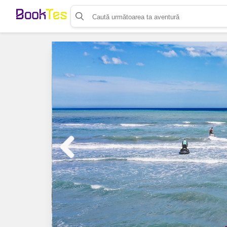
Organizează-ți activitatea
Listează-ți activitatea
Vinde bilete cu Booktes.com
Aplicația de control access