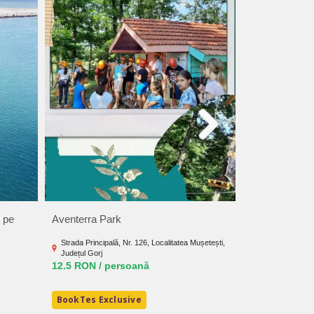
 pe
Aventerra Park
Aluniș Art Cen
Strada Principală, Nr. 126, Localitatea Mușetești,
Alunis, Buzau
Județul Gorj
12.5 RON / persoană
BookTes Exclusive