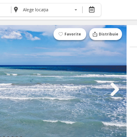
Alege locația
DESPRE NOI
Despre noi
Termeni și condiții pentru cumpărătorii de bilete
Favorite
Distribuie
Termeni și condiții pentru organizatorii de even
Politica de Confidențialitate
Politica cookie și publicitate