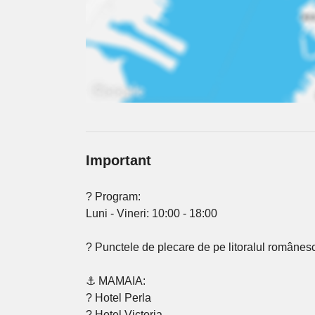
Important
? Program:
Luni - Vineri: 10:00 - 18:00
? Punctele de plecare de pe litoralul românesc
⚓ MAMAIA:
? Hotel Perla
? Hotel Victoria