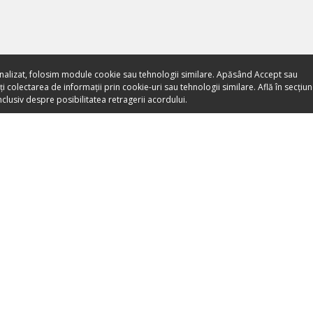
nalizat, folosim module cookie sau tehnologii similare. Apăsând Accept sau
 colectarea de informații prin cookie-uri sau tehnologii similare. Află în secțiu
clusiv despre posibilitatea retragerii acordului.
Toate evenimentele sunt
vândute direct de către
organizatori.
ORGANIZEAZĂ-ȚI ACTIVITATEA
DESPRE NO
Listează-ți activitatea
Despre noi
Devino Partener Booktes.com
Apariții Media