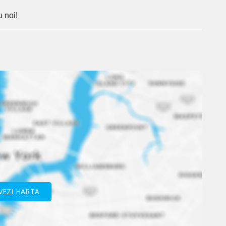
u noi!
VEZI HARTA