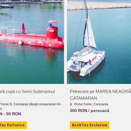
ră copii cu Semi-Submarinul
Petrecere pe MAREA NEAGRĂ
CATAMARAN
 Tomis B, Constanța (lângă restaurantul On
Portul Tomis, Constanța
e)
300 RON / persoană
N - 50 RON
es Exclusive
BookTes Exclusive