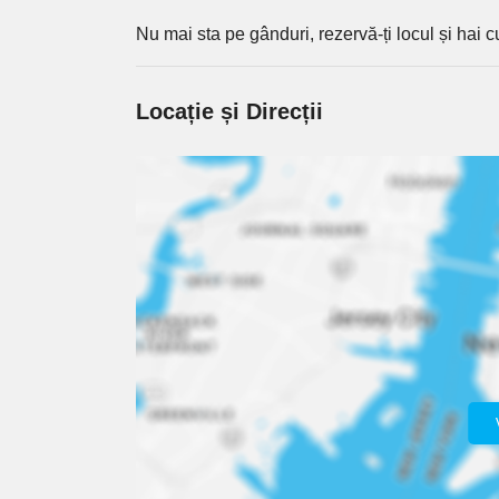
Nu mai sta pe gânduri, rezervă-ți locul și hai c
Locație și Direcții