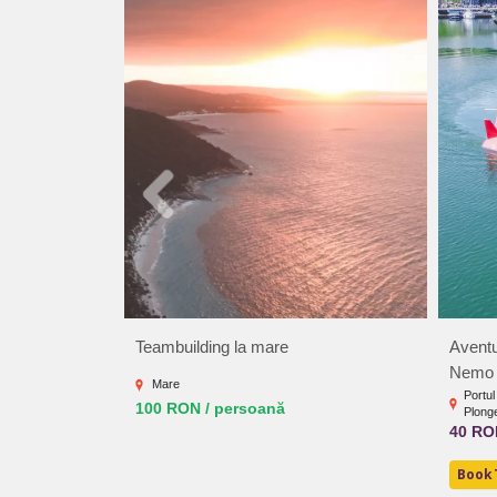
Teambuilding la mare
Aventu
Nemo
Mare
Portul
100 RON / persoană
Plong
40 RO
BookT