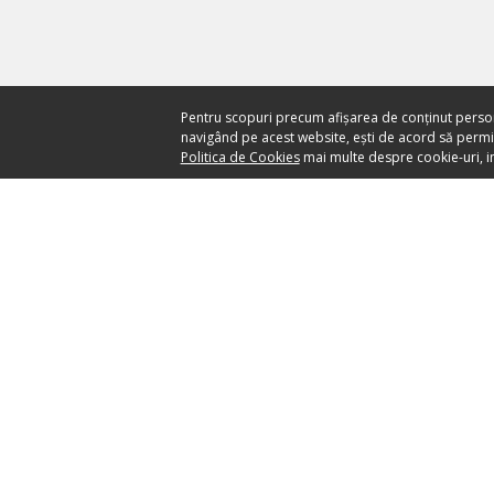
Pentru scopuri precum afișarea de conținut perso
navigând pe acest website, ești de acord să permiți
Politica de Cookies
mai multe despre cookie-uri, in
Ai nevoie de ajutor?
CENTRU DE AJUTOR
your ticket to the world