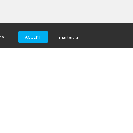
ACCEPT
mai tarziu
nea
ACCEPTĂM
I