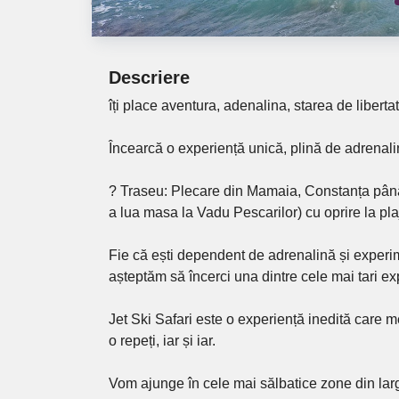
Descriere
îți place aventura, adenalina, starea de liberta
Încearcă o experiență unică, plină de adrena
? Traseu: Plecare din Mamaia, Constanța până 
a lua masa la Vadu Pescarilor) cu oprire la pla
Fie că ești dependent de adrenalină și experime
așteptăm să încerci una dintre cele mai tari ex
Jet Ski Safari este o experiență inedită care m
o repeți, iar și iar.
Vom ajunge în cele mai sălbatice zone din larg