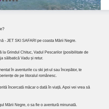
te?
lină - JET SKI SAFARI pe coasta Mării Negre.
la Grindul Chituc, Vadul Pescarilor (posibilitate de
ja sălbatică Vadu și retur.
ntat în aventurile cu ski jet-ul sau începător, te
periențe de pe litoralul românesc.
erită încercată măcar o dată în viață. Apoi vei vrea să
ul Mării Negre, o sa fie o aventură minunată.