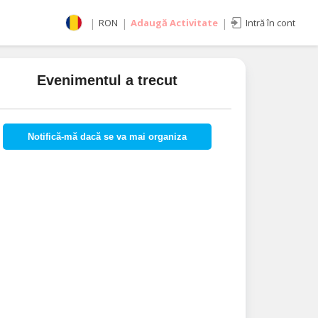
|
RON
|
Adaugă Activitate
|
Intră în cont
Selectează moneda
RON
Evenimentul a trecut
EUR
imente
USD
Notifică-mă dacă se va mai organiza