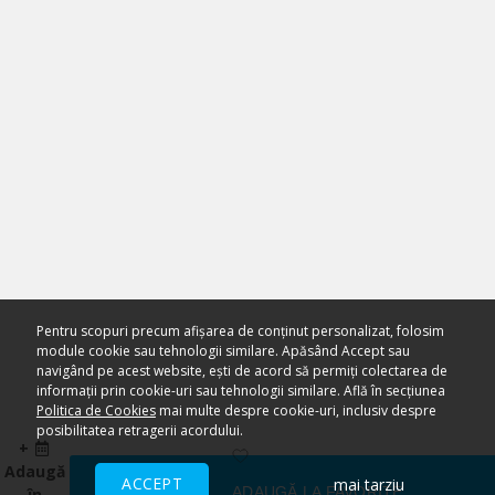
Pentru scopuri precum afișarea de conținut personalizat, folosim
module cookie sau tehnologii similare. Apăsând Accept sau
navigând pe acest website, ești de acord să permiți colectarea de
informații prin cookie-uri sau tehnologii similare. Află în secțiunea
Politica de Cookies
mai multe despre cookie-uri, inclusiv despre
posibilitatea retragerii acordului.
+
Adaugă
ACCEPT
mai tarziu
ADAUGĂ LA FAVORITE
în