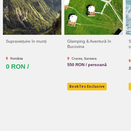
Supraviețuire în munți
Glamping & Aventură în
S
Bucovina
ș
România
Crucea, Suceava
550 RON / persoană
0 RON /
2
BookTes Exclusive