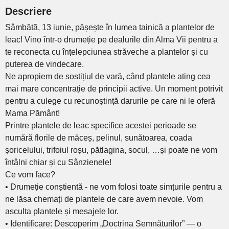
Descriere
Sâmbătă, 13 iunie, pășește în lumea tainică a plantelor de
leac! Vino într-o drumeție pe dealurile din Alma Vii pentru a
te reconecta cu înțelepciunea străveche a plantelor și cu
puterea de vindecare.
Ne apropiem de sostițiul de vară, când plantele ating cea
mai mare concentrație de principii active. Un moment potrivit
pentru a culege cu recunoștință darurile pe care ni le oferă
Mama Pământ!
Printre plantele de leac specifice acestei perioade se
numără florile de măceș, pelinul, sunătoarea, coada
șoricelului, trifoiul roșu, pătlagina, socul, …și poate ne vom
întâlni chiar și cu Sânzienele!
Ce vom face?
• Drumeție conștientă - ne vom folosi toate simțurile pentru a
ne lăsa chemați de plantele de care avem nevoie. Vom
asculta plantele și mesajele lor.
• Identificare: Descoperim „Doctrina Semnăturilor” — o