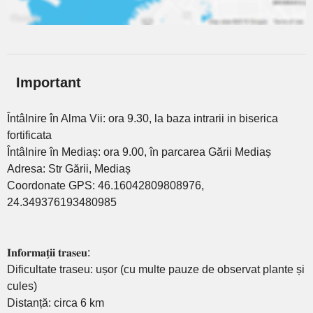
Important
Întâlnire în Alma Vii: ora 9.30, la baza intrarii in biserica
fortificata
Întâlnire în Mediaș: ora 9.00, în parcarea Gării Mediaș
Adresa: Str Gării, Mediaș
Coordonate GPS: 46.16042809808976,
24.349376193480985
𝐈𝐧𝐟𝐨𝐫𝐦𝐚𝐭̗𝐢𝐢 𝐭𝐫𝐚𝐬𝐞𝐮:
Dificultate traseu: ușor (cu multe pauze de observat plante și
cules)
Distanță: circa 6 km