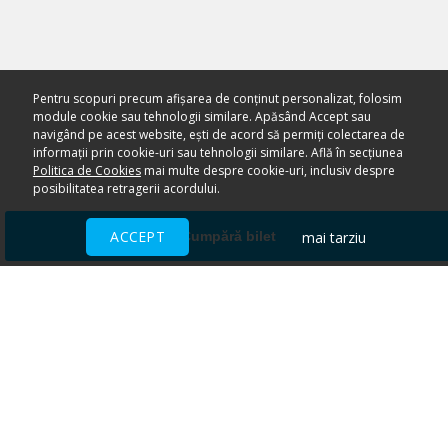
Pentru scopuri precum afișarea de conținut personalizat, folosim
module cookie sau tehnologii similare. Apăsând Accept sau
navigând pe acest website, ești de acord să permiți colectarea de
informații prin cookie-uri sau tehnologii similare. Află în secțiunea
Politica de Cookies
mai multe despre cookie-uri, inclusiv despre
posibilitatea retragerii acordului.
ACCEPT
mai tarziu
Cumpără bilet
Ai nevoie de ajutor?
CENTRU DE AJUTOR