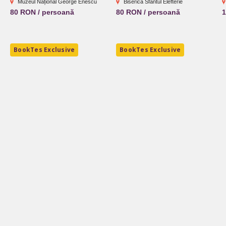
Muzeul Național George Enescu
Biserica Sfantul Elefterie
80 RON / persoană
80 RON / persoană
1
BookTes Exclusive
BookTes Exclusive