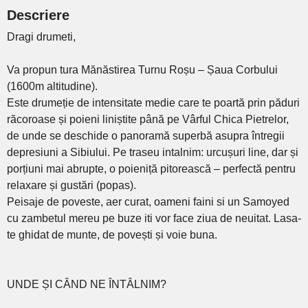
Descriere
Dragi drumeti,
Va propun tura Mănăstirea Turnu Roșu – Șaua Corbului
(1600m altitudine).
Este drumeție de intensitate medie care te poartă prin păduri
răcoroase și poieni liniștite până pe Vârful Chica Pietrelor,
de unde se deschide o panoramă superbă asupra întregii
depresiuni a Sibiului. Pe traseu intalnim: urcușuri line, dar și
porțiuni mai abrupte, o poieniță pitorească – perfectă pentru
relaxare și gustări (popas).
Peisaje de poveste, aer curat, oameni faini si un Samoyed
cu zambetul mereu pe buze iti vor face ziua de neuitat. Lasa-
te ghidat de munte, de povești și voie buna.
UNDE ȘI CÂND NE ÎNTÂLNIM?