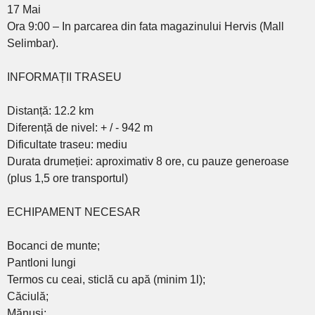
17 Mai
Ora 9:00 – In parcarea din fata magazinului Hervis (Mall
Selimbar).
INFORMAȚII TRASEU
Distanță: 12.2 km
Diferență de nivel: + / - 942 m
Dificultate traseu: mediu
Durata drumeției: aproximativ 8 ore, cu pauze generoase
(plus 1,5 ore transportul)
ECHIPAMENT NECESAR
Bocanci de munte;
Pantloni lungi
Termos cu ceai, sticlă cu apă (minim 1l);
Căciulă;
Mănuși;