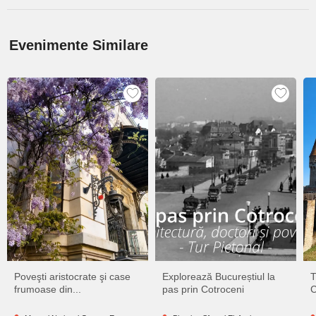
Evenimente Similare
Poveşti aristocrate şi case
Explorează Bucureștiul la
T
frumoase din...
pas prin Cotroceni
C