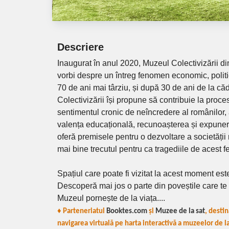
Descriere
Inaugurat în anul 2020, Muzeul Colectivizării d
vorbi despre un întreg fenomen economic, politic
70 de ani mai târziu, și după 30 de ani de la 
Colectivizării își propune să contribuie la proces
sentimentul cronic de neîncredere al românilor, a
valența educațională, recunoașterea și expunere
oferă premisele pentru o dezvoltare a societății 
mai bine trecutul pentru ca tragediile de acest f
Spațiul care poate fi vizitat la acest moment est
Descoperă mai jos o parte din poveștile care te 
Muzeul pornește de la viața....
♦ Parteneriatul
Booktes.com
și
Muzee de la sat
, destin
navigarea virtuală pe harta interactivă a muzeelor de l