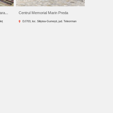
ra...
Centrul Memorial Marin Preda
Muzeul Viticult
Golesti
deț
DJ703, loc. Siliștea-Gumești, jud. Teleorman
Str. Banul Radu 
jud. Argeș