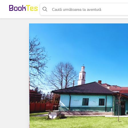
Organizează-ți activitatea
Listează-ți activitatea
Vinde bilete cu Booktes.com
Aplicația de control access