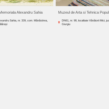
Memoriala Alexandru Sahia
Muzeul de Arta si Tehnica Popula
lexandru Sahia, nr. 339, com. Mânăstirea,
DN61, nr. 98, localitate Vânătorii Mici, ju
ălărași
Giurgiu