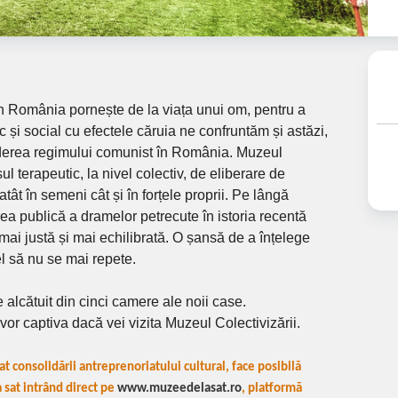
in România pornește de la viața unui om, pentru a
 și social cu efectele căruia ne confruntăm și astăzi,
căderea regimului comunist în România. Muzeul
ul terapeutic, la nivel colectiv, de eliberare de
tât în semeni cât și în forțele proprii. Pe lângă
a publică a dramelor petrecute în istoria recentă
mai justă și mai echilibrată. O șansă de a înțelege
el să nu se mai repete.
e alcătuit din cinci camere ale noii case.
vor captiva dacă vei vizita Muzeul Colectivizării.
at consolidării antreprenoriatului cultural, face posibilă
a sat intrând direct pe
www.muzeedelasat.ro
, platformă