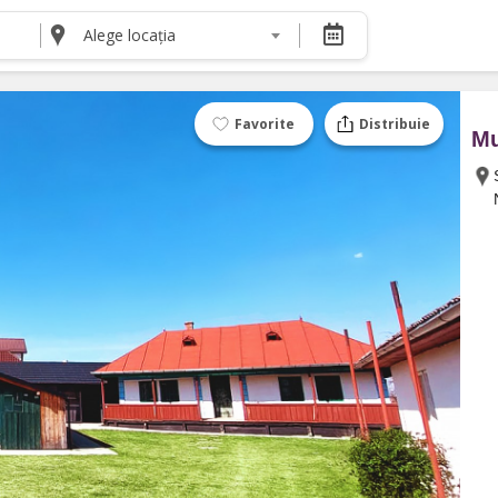
Alege locația
DESPRE NOI
Despre noi
Termeni și condiții pentru cumpărătorii de bilete
Favorite
Distribuie
Mu
Termeni și condiții pentru organizatorii de even
Politica de Confidențialitate
Politica cookie și publicitate