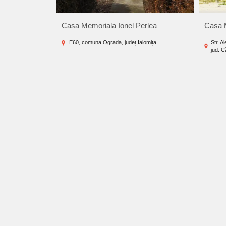
Casa Memoriala Ionel Perlea
Casa 
E60, comuna Ograda, județ Ialomița
Str. A
jud. C