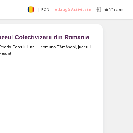
|
RON
|
Adaugă Activitate
|
Intră în cont
Selectează moneda
RON
EUR
zeul Colectivizarii din Romania
imente
USD
Strada Parcului, nr. 1, comuna Tămășeni, județul
Neamț