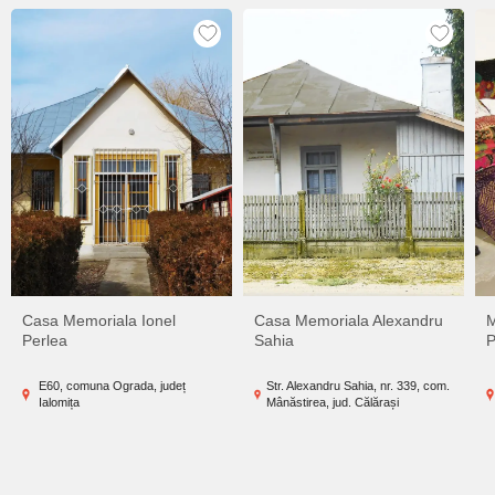
Casa Memoriala Ionel
Casa Memoriala Alexandru
M
Perlea
Sahia
P
E60, comuna Ograda, județ
Str. Alexandru Sahia, nr. 339, com.
Ialomița
Mânăstirea, jud. Călărași