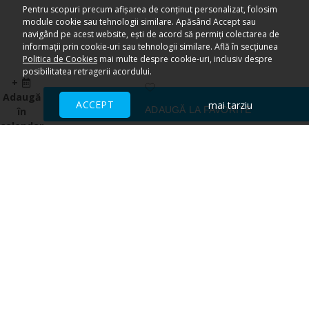
Pentru scopuri precum afișarea de conținut personalizat, folosim
module cookie sau tehnologii similare. Apăsând Accept sau
navigând pe acest website, ești de acord să permiți colectarea de
informații prin cookie-uri sau tehnologii similare. Află în secțiunea
Politica de Cookies
mai multe despre cookie-uri, inclusiv despre
posibilitatea retragerii acordului.
+
Adaugă
ACCEPT
mai tarziu
ADAUGĂ LA FAVORITE
în
calendar
Ai nevoie de ajutor?
CENTRU DE AJUTOR
Toate evenimentele sunt vândute
direct de către organizatori.