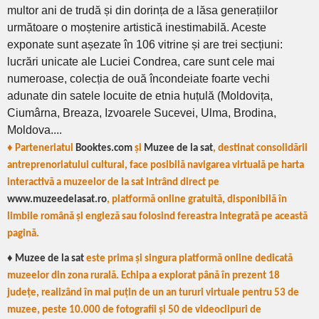
multor ani de trudă și din dorința de a lăsa generațiilor
următoare o moștenire artistică inestimabilă. Aceste
exponate sunt așezate în 106 vitrine și are trei secțiuni:
lucrări unicate ale Luciei Condrea, care sunt cele mai
numeroase, colecția de ouă încondeiate foarte vechi
adunate din satele locuite de etnia huțulă (Moldovița,
Ciumârna, Breaza, Izvoarele Sucevei, Ulma, Brodina,
Moldova....
♦ Parteneriatul
Booktes.com
și
Muzee de la sat
, destinat consolidării
antreprenoriatului cultural, face posibilă navigarea virtuală pe harta
interactivă a muzeelor de la sat intrând direct pe
www.muzeedelasat.ro
, platformă online gratuită, disponibilă în
limbile română și engleză sau folosind fereastra integrată pe această
pagină.
♦ Muzee de la sat
este prima și singura platformă online dedicată
muzeelor din zona rurală. Echipa a explorat până în prezent 18
județe, realizând în mai puțin de un an tururi virtuale pentru 53 de
muzee, peste 10.000 de fotografii și 50 de videoclipuri de