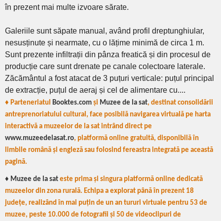
în prezent mai multe izvoare sărate.
Galeriile sunt săpate manual, având profil dreptunghiular,
nesusținute și nearmate, cu o lățime minimă de circa 1 m.
Sunt prezente infiltrații din pânza freatică și din procesul de
producție care sunt drenate pe canale colectoare laterale.
Zăcământul a fost atacat de 3 puțuri verticale: puțul principal
de extracție, puțul de aeraj și cel de alimentare cu....
♦ Parteneriatul
Booktes.com
și
Muzee de la sat
, destinat consolidării
antreprenoriatului cultural, face posibilă navigarea virtuală pe harta
interactivă a muzeelor de la sat intrând direct pe
www.muzeedelasat.ro
, platformă online gratuită, disponibilă în
limbile română și engleză sau folosind fereastra integrată pe această
pagină.
♦ Muzee de la sat
este prima și singura platformă online dedicată
muzeelor din zona rurală. Echipa a explorat până în prezent 18
județe, realizând în mai puțin de un an tururi virtuale pentru 53 de
muzee, peste 10.000 de fotografii și 50 de videoclipuri de