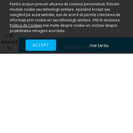
Pentru scopuri precum afișarea de conținut personalizat, folosim
module cookie sau tehnologii similare. Apăsând Accept sau
navigând pe acest website, ești de acord să permiți colectarea de
informații prin cookie-uri sau tehnologii similare. Află în secțiunea
Politica de Cookies
mai multe despre cookie-uri, inclusiv despre
posibilitatea retragerii acordului.
+
Adaugă
ACCEPT
mai tarziu
ADAUGĂ LA FAVORITE
în
calendar
Ai nevoie de ajutor?
CENTRU DE AJUTOR
Toate evenimentele sunt vândute
direct de către organizatori.