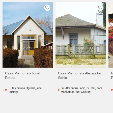
Casa Memoriala Ionel
Casa Memoriala Alexandru
M
Perlea
Sahia
P
E60, comuna Ograda, județ
Str. Alexandru Sahia, nr. 339, com.
Ialomița
Mânăstirea, jud. Călărași