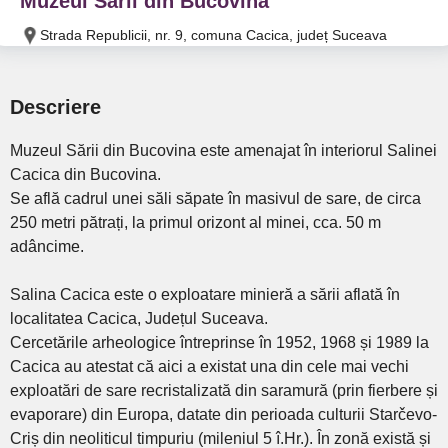
Muzeul Sarii din Bucovina
Strada Republicii, nr. 9, comuna Cacica, județ Suceava
Descriere
Muzeul Sării din Bucovina este amenajat în interiorul Salinei
Cacica din Bucovina.
Se află cadrul unei săli săpate în masivul de sare, de circa
250 metri pătrați, la primul orizont al minei, cca. 50 m
adâncime.
Salina Cacica este o exploatare minieră a sării aflată în
localitatea Cacica, Județul Suceava.
Cercetările arheologice întreprinse în 1952, 1968 și 1989 la
Cacica au atestat că aici a existat una din cele mai vechi
exploatări de sare recristalizată din saramură (prin fierbere și
evaporare) din Europa, datate din perioada culturii Starčevo-
Criș din neoliticul timpuriu (mileniul 5 î.Hr.). În zonă există și