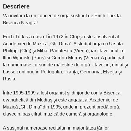
Descriere
Vă invităm la un concert de orgă susținut de Erich Türk la
Biserica Neagră!
Erich Türk s-a născut în 1972 în Cluj şi este absolvent al
Academiei de Muzică „Gh. Dima”. A studiat orga cu Ursula
Philippi (Cluj) şi Mihai Rădulescu (Viena), iar clavecinul cu
Ilton Wjuniski (Paris) şi Gordon Murray (Viena). A participat
la numeroase cursuri de măiestrie de orgă, clavecin, dirijat şi
basso continuo în Portugalia, Franţa, Germania, Elveţia şi
Rusia.
Între 1995-1999 a fost organist şi dirijor de cor la Biserica
evanghelică din Mediaş şi este angajat al Academiei de
Muzică „Gh. Dima” din 1995, unde în prezent predă orgă,
clavecin, bas cifrat, muzică de cameră şi organologie.
A susţinut numeroase recitaluri în majoritatea ţărilor