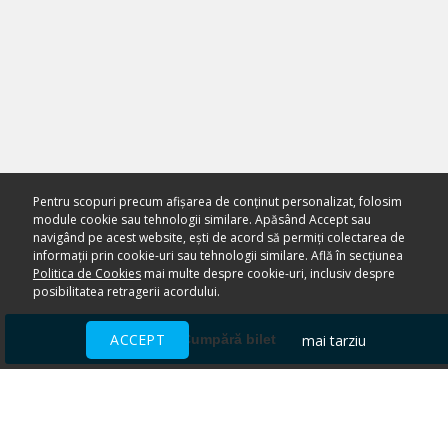
Pentru scopuri precum afișarea de conținut personalizat, folosim
module cookie sau tehnologii similare. Apăsând Accept sau
navigând pe acest website, ești de acord să permiți colectarea de
informații prin cookie-uri sau tehnologii similare. Află în secțiunea
Politica de Cookies
mai multe despre cookie-uri, inclusiv despre
posibilitatea retragerii acordului.
ACCEPT
mai tarziu
Cumpără bilet