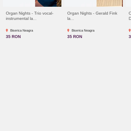
Organ Nights - Trio vocal-
Organ Nights - Gerald Fink
O
instrumental la...
la...
D
Biserica Neagra
Biserica Neagra
35 RON
35 RON