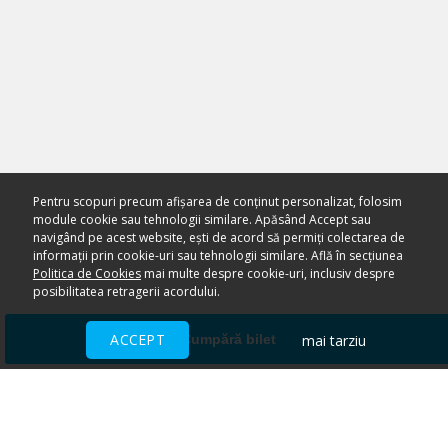
Pentru scopuri precum afișarea de conținut personalizat, folosim
module cookie sau tehnologii similare. Apăsând Accept sau
navigând pe acest website, ești de acord să permiți colectarea de
informații prin cookie-uri sau tehnologii similare. Află în secțiunea
Politica de Cookies
mai multe despre cookie-uri, inclusiv despre
posibilitatea retragerii acordului.
ACCEPT
mai tarziu
Cumpără bilet