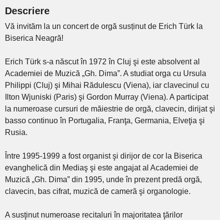
Descriere
Vă invităm la un concert de orgă susținut de Erich Türk la
Biserica Neagră!
Erich Türk s-a născut în 1972 în Cluj şi este absolvent al
Academiei de Muzică „Gh. Dima”. A studiat orga cu Ursula
Philippi (Cluj) şi Mihai Rădulescu (Viena), iar clavecinul cu
Ilton Wjuniski (Paris) şi Gordon Murray (Viena). A participat
la numeroase cursuri de măiestrie de orgă, clavecin, dirijat şi
basso continuo în Portugalia, Franţa, Germania, Elveţia şi
Rusia.
Între 1995-1999 a fost organist şi dirijor de cor la Biserica
evanghelică din Mediaş şi este angajat al Academiei de
Muzică „Gh. Dima” din 1995, unde în prezent predă orgă,
clavecin, bas cifrat, muzică de cameră şi organologie.
A susţinut numeroase recitaluri în majoritatea ţărilor