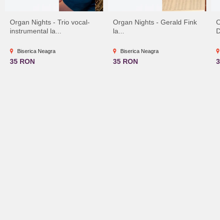
Organ Nights - Trio vocal-
Organ Nights - Gerald Fink
O
instrumental la...
la...
D
Biserica Neagra
Biserica Neagra
35 RON
35 RON