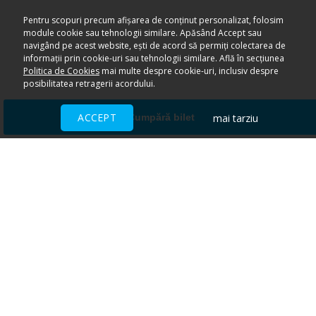
Pentru scopuri precum afișarea de conținut personalizat, folosim
module cookie sau tehnologii similare. Apăsând Accept sau
navigând pe acest website, ești de acord să permiți colectarea de
informații prin cookie-uri sau tehnologii similare. Află în secțiunea
Politica de Cookies
mai multe despre cookie-uri, inclusiv despre
posibilitatea retragerii acordului.
ACCEPT
mai tarziu
Cumpără bilet
Ai nevoie de ajutor?
CENTRU DE AJUTOR
Toate evenimentele sunt vândute