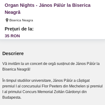
Organ Nights - János Pálúr la Biserica
Neagră
Biserica Neagra
Prețuri de la:
35 RON
Descriere
Vă invităm la un concert de orgă susținut de János Pálúr la
Biserica Neagră!
În timpul studiilor universitare, János Pálúr a câștigat
premiul I al concursului Flor Peeters din Mechelen și premiul
I al primului Concurs Memorial Zoltán Gárdonyi din
Budapesta.