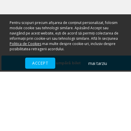
Pentru scopuri precum afișarea de conținut personalizat, folosim
module cookie sau tehnologii similare. Apăsând Accept sau
navigând pe acest website, ești de acord să permiți colectarea de
informații prin cookie-uri sau tehnologii similare. Află în secțiunea
Politica de Cookies
mai multe despre cookie-uri, inclusiv despre
posibilitatea retragerii acordului.
ACCEPT
mai tarziu
Cumpără bilet
Ai nevoie de ajutor?
CENTRU DE AJUTOR