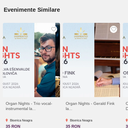
Evenimente Similare
Organ Nights - Trio vocal-
Organ Nights - Gerald Fink
O
instrumental la...
la...
D
Biserica Neagra
Biserica Neagra
35 RON
35 RON