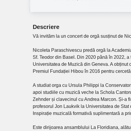
Descriere
Vă invităm la un concert de orgă susținut de Ni
Nicoleta Paraschivescu predă orgă la Academia 
Sf. Teodor din Basel. Din 2020 până în 2022, a f
Universitatea de Muzică din Geneva. A obținut do
Premiul Fundației Hibou în 2016 pentru cercetări
A studiat orga cu Ursula Philippi la Conservato
apoi studiile cu muzică veche la Schola Cantor
Zehnder și clavecinul cu Andrea Marcon. Și-a fin
profesorul Jon Laukvik la Universitatea de Stat 
Inspirație muzicală formativă suplimentară a pri
Este dirijoarea ansamblului La Floridiana, alătu