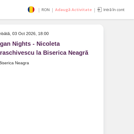
|
RON
|
Adaugă Activitate
|
Intră în cont
Selectează moneda
RON
bătă, 03 Oct 2026, 18:00
EUR
imente
USD
gan Nights - Nicoleta
raschivescu la Biserica Neagră
Biserica Neagra