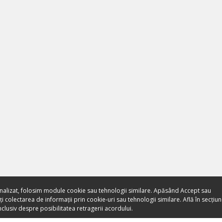
nalizat, folosim module cookie sau tehnologii similare. Apăsând Accept sau
 colectarea de informații prin cookie-uri sau tehnologii similare. Află în secțiu
clusiv despre posibilitatea retragerii acordului.