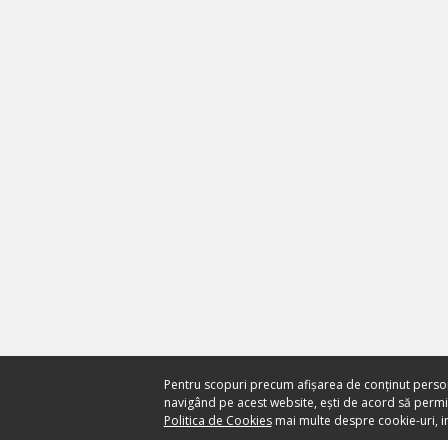
Pentru scopuri precum afișarea de conținut perso
navigând pe acest website, ești de acord să permiți
Politica de Cookies
mai multe despre cookie-uri, in