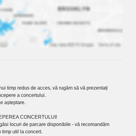
nui timp redus de acces, vă rugăm să vă prezentați
ncepere a concertului.
de așteptare.
CEPEREA CONCERTULUI!
 a găsi locuri de parcare disponibile - vă recomandăm
timp util la concert.