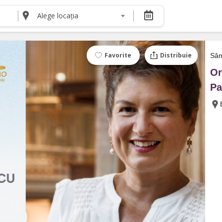
Alege locația
DESPRE NOI
Despre noi
Termeni și condiții pentru cumpărătorii de bilete
Favorite
Distribuie
Sâm
Termeni și condiții pentru organizatorii de even
Or
Politica de Confidențialitate
Politica cookie și publicitate
Pa