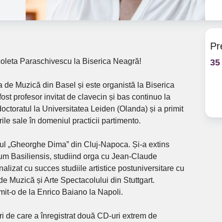
Pr
coleta Paraschivescu la Biserica Neagră!
35
de Muzică din Basel și este organistă la Biserica
ost profesor invitat de clavecin și bas continuo la
ctoratul la Universitatea Leiden (Olanda) și a primit
le sale în domeniul practicii partimento.
rul „Gheorghe Dima” din Cluj-Napoca. Și-a extins
um Basiliensis, studiind orga cu Jean-Claude
alizat cu succes studiile artistice postuniversitare cu
de Muzică și Arte Spectacolului din Stuttgart.
mit-o de la Enrico Baiano la Napoli.
ri de care a înregistrat două CD-uri extrem de