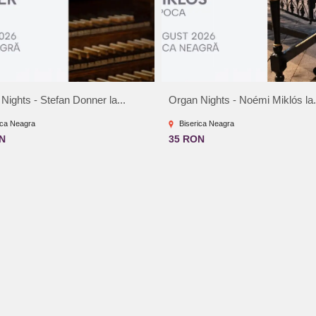
Nights - Stefan Donner la...
Organ Nights - Noémi Miklós la.
ica Neagra
Biserica Neagra
N
35 RON