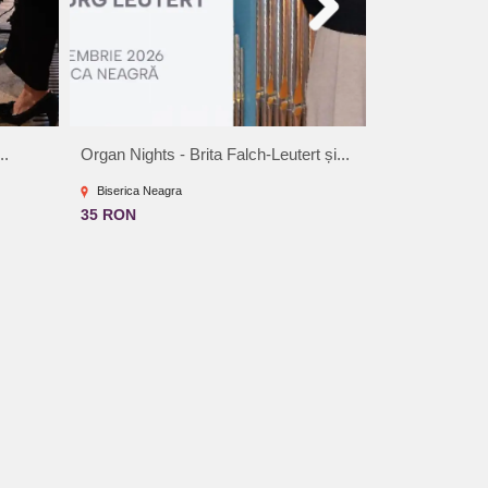
..
Organ Nights - Brita Falch-Leutert și...
Organ Nights -
Biserica Neagra
Biserica Neagr
35 RON
35 RON