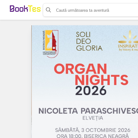
Organizează-ți activitatea
Listează-ți activitatea
Vinde bilete cu Booktes.com
Aplicația de control access