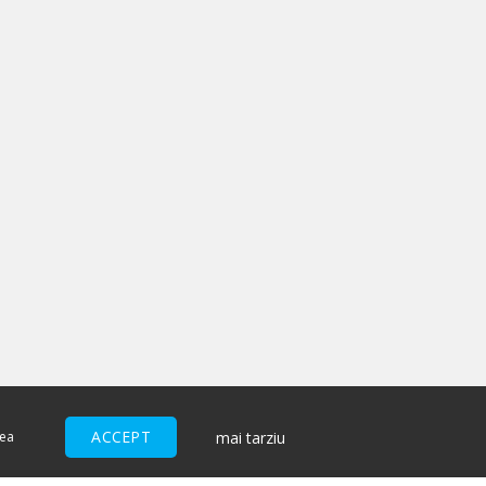
ACCEPT
mai tarziu
nea