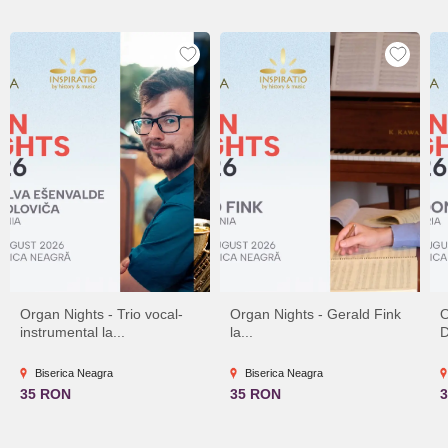
Organ Nights - Trio vocal-
Organ Nights - Gerald Fink
O
instrumental la...
la...
D
Biserica Neagra
Biserica Neagra
35 RON
35 RON