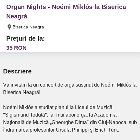
Organ Nights - Noémi Miklós la Biserica
Neagră
Biserica Neagra
Prețuri de la:
35 RON
Descriere
Vă invităm la un concert de orgă susținut de Noémi Miklós la
Biserica Neagră!
Noémi Miklós a studiat pianul la Liceul de Muzică
"Sigismund Toduță", iar mai apoi orga, la Academia
Națională de Muzică „Gheorghe Dima" din Cluj-Napoca, sub
îndrumarea profesorilor Ursula Philippi şi Erich Türk.