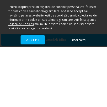
Pentru scopuri precum afișarea de conținut personalizat, folosim
module cookie sau tehnologii similare. Apăsând Accept sau
navigând pe acest website, ești de acord să permiți colectarea de
informații prin cookie-uri sau tehnologii similare. Află în secțiunea
Politica de Cookies
mai multe despre cookie-uri, inclusiv despre
posibilitatea retragerii acordului.
ACCEPT
mai tarziu
Cumpără bilet
Ai nevoie de ajutor?
CENTRU DE AJUTOR
Toate evenimentele sunt vândute