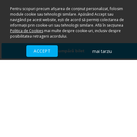
Pentru scopuri precum afișarea de conținut personalizat, folosim
module cookie sau tehnologii similare. Apăsând Accept sau
navigând pe acest website, ești de acord să permiți colectarea de
informații prin cookie-uri sau tehnologii similare. Află în secțiunea
Politica de Cookies
mai multe despre cookie-uri, inclusiv despre
posibilitatea retragerii acordului.
ACCEPT
mai tarziu
Cumpără bilet
Ai nevoie de ajutor?
CENTRU DE AJUTOR
Toate evenimentele sunt vândute