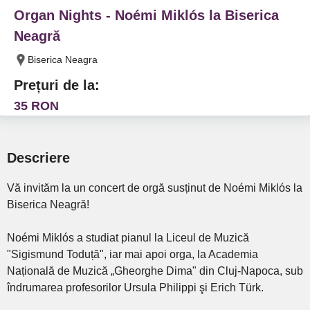
Organ Nights - Noémi Miklós la Biserica
Neagră
Biserica Neagra
Prețuri de la:
35 RON
Descriere
Vă invităm la un concert de orgă susținut de Noémi Miklós la
Biserica Neagră!
Noémi Miklós a studiat pianul la Liceul de Muzică
"Sigismund Toduță", iar mai apoi orga, la Academia
Națională de Muzică „Gheorghe Dima" din Cluj-Napoca, sub
îndrumarea profesorilor Ursula Philippi şi Erich Türk.