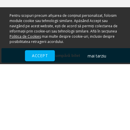
Pentru scopuri precum afișarea de conținut personalizat, folosim
module cookie sau tehnologii similare. Apăsând Accept sau
navigând pe acest website, ești de acord să permiți colectarea de
informații prin cookie-uri sau tehnologii similare. Află în secțiunea
Politica de Cookies
mai multe despre cookie-uri, inclusiv despre
posibilitatea retragerii acordului.
ACCEPT
mai tarziu
Cumpără bilet
Ai nevoie de ajutor?
CENTRU DE AJUTOR