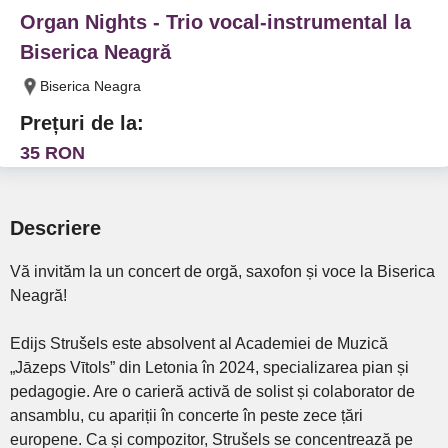
Organ Nights - Trio vocal-instrumental la
Biserica Neagră
Biserica Neagra
Prețuri de la:
35 RON
Descriere
Vă invităm la un concert de orgă, saxofon și voce la Biserica
Neagră!
Edijs Strušels este absolvent al Academiei de Muzică
„Jāzeps Vītols” din Letonia în 2024, specializarea pian și
pedagogie. Are o carieră activă de solist și colaborator de
ansamblu, cu apariții în concerte în peste zece țări
europene. Ca și compozitor, Strušels se concentrează pe