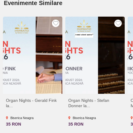
Evenimente Similare
Organ Nights - Gerald Fink
Organ Nights - Stefan
O
la...
Donner la...
M
Biserica Neagra
Biserica Neagra
35 RON
35 RON