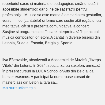
repertoriul sacru și materialele pedagogice, creând lucrări
accesibile studenților, dar pline de satisfacții pentru
profesioniști. Muzica sa este marcată de claritatea gesturilor,
versuri lirice (cantabile) și forme care susțin atât rugăciunea
meditativă, cât și o prezență comunicativă la concert.
Susține și programe solo, în care interpretează în principal
muzica compozitorilor letoni. A cântat în diverse biserici din
Letonia, Suedia, Estonia, Belgia și Spania.
Ilva Ešenvalde, absolventă a Academiei de Muzică „Jāzeps
Vītols” din Letonia în 2024, specializarea saxofon, urmează
în prezent cursuri la LUCA School of Arts din Belgia, ca
bursier erasmus. A participat la numeroase cursuri de
masterclass din Letonia, țara sa....
Mai multe informații