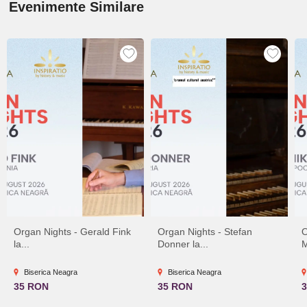
Evenimente Similare
Organ Nights - Gerald Fink
Organ Nights - Stefan
O
la...
Donner la...
M
Biserica Neagra
Biserica Neagra
35 RON
35 RON