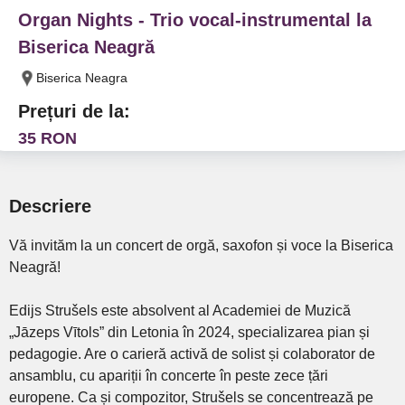
Organ Nights - Trio vocal-instrumental la
Biserica Neagră
Biserica Neagra
Prețuri de la:
35 RON
Descriere
Vă invităm la un concert de orgă, saxofon și voce la Biserica
Neagră!
Edijs Strušels este absolvent al Academiei de Muzică
„Jāzeps Vītols” din Letonia în 2024, specializarea pian și
pedagogie. Are o carieră activă de solist și colaborator de
ansamblu, cu apariții în concerte în peste zece țări
europene. Ca și compozitor, Strušels se concentrează pe