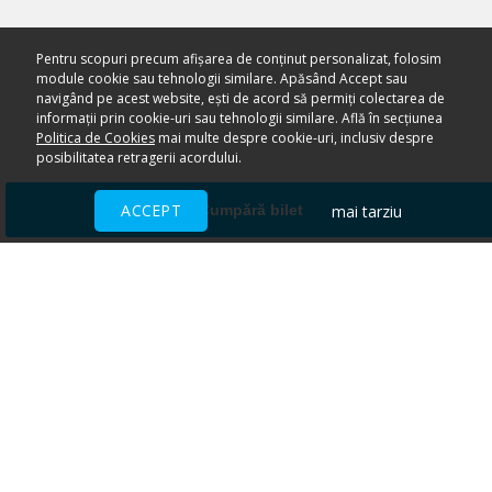
Pentru scopuri precum afișarea de conținut personalizat, folosim
module cookie sau tehnologii similare. Apăsând Accept sau
navigând pe acest website, ești de acord să permiți colectarea de
informații prin cookie-uri sau tehnologii similare. Află în secțiunea
Politica de Cookies
mai multe despre cookie-uri, inclusiv despre
posibilitatea retragerii acordului.
ACCEPT
mai tarziu
Cumpără bilet
Ai nevoie de ajutor?
CENTRU DE AJUTOR