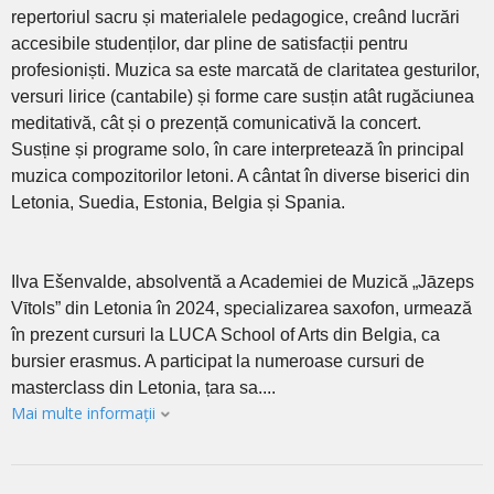
repertoriul sacru și materialele pedagogice, creând lucrări
accesibile studenților, dar pline de satisfacții pentru
profesioniști. Muzica sa este marcată de claritatea gesturilor,
versuri lirice (cantabile) și forme care susțin atât rugăciunea
meditativă, cât și o prezență comunicativă la concert.
Susține și programe solo, în care interpretează în principal
muzica compozitorilor letoni. A cântat în diverse biserici din
Letonia, Suedia, Estonia, Belgia și Spania.
Ilva Ešenvalde, absolventă a Academiei de Muzică „Jāzeps
Vītols” din Letonia în 2024, specializarea saxofon, urmează
în prezent cursuri la LUCA School of Arts din Belgia, ca
bursier erasmus. A participat la numeroase cursuri de
masterclass din Letonia, țara sa....
Mai multe informații