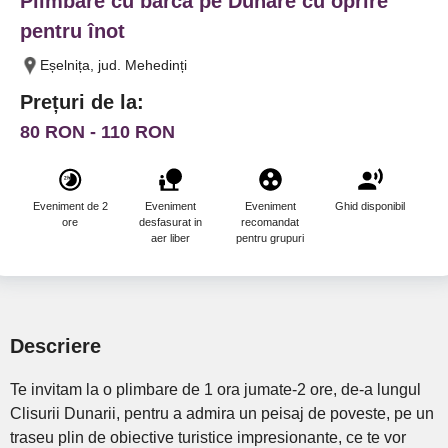
Plimbare cu barca pe Dunăre cu oprire
pentru înot
Eșelnița, jud. Mehedinți
Prețuri de la:
80 RON - 110 RON
Eveniment de 2
Eveniment
Eveniment
Ghid disponibil
ore
desfasurat in
recomandat
aer liber
pentru grupuri
Descriere
Te invitam la o plimbare de 1 ora jumate-2 ore, de-a lungul
Clisurii Dunarii, pentru a admira un peisaj de poveste, pe un
traseu plin de obiective turistice impresionante, ce te vor