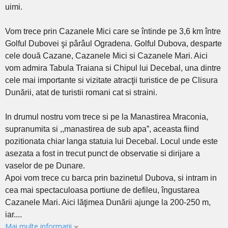
uimi.
Vom trece prin Cazanele Mici care se întinde pe 3,6 km între
Golful Dubovei şi pârâul Ogradena. Golful Dubova, desparte
cele două Cazane, Cazanele Mici si Cazanele Mari. Aici
vom admira Tabula Traiana si Chipul lui Decebal, una dintre
cele mai importante si vizitate atracţii turistice de pe Clisura
Dunării, atat de turistii romani cat si straini.
In drumul nostru vom trece si pe la Manastirea Mraconia,
supranumita si ,,manastirea de sub apa”, aceasta fiind
pozitionata chiar langa statuia lui Decebal. Locul unde este
asezata a fost in trecut punct de observatie si dirijare a
vaselor de pe Dunare.
Apoi vom trece cu barca prin bazinetul Dubova, si intram in
cea mai spectaculoasa portiune de defileu, îngustarea
Cazanele Mari. Aici lăţimea Dunării ajunge la 200-250 m,
iar....
Mai multe informații