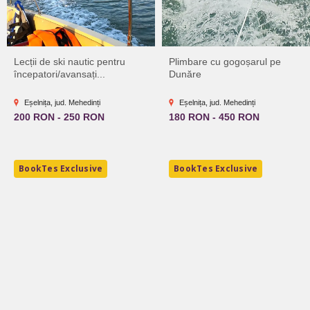
Lecții de ski nautic pentru
Plimbare cu gogoșarul pe
începatori/avansați...
Dunăre
Eșelnița, jud. Mehedinți
Eșelnița, jud. Mehedinți
200 RON - 250 RON
180 RON - 450 RON
BookTes Exclusive
BookTes Exclusive