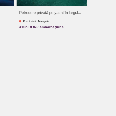
Petrecere privată pe yacht în largul...
Plimbari pe m
Port turistic Mangalia
Portul Tomis
4105 RON / ambarcațiune
100 RON
BookTes Exc