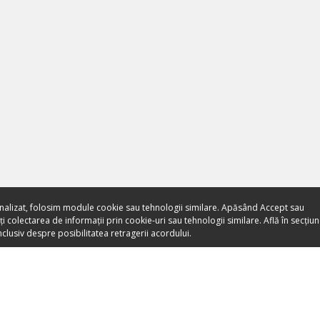
nalizat, folosim module cookie sau tehnologii similare. Apăsând Accept sau
 colectarea de informații prin cookie-uri sau tehnologii similare. Află în secțiu
clusiv despre posibilitatea retragerii acordului.
Toate evenimentele sunt