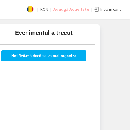
|
RON
|
Adaugă Activitate
|
Intră în cont
Selectează moneda
RON
Evenimentul a trecut
EUR
imente
USD
Notifică-mă dacă se va mai organiza