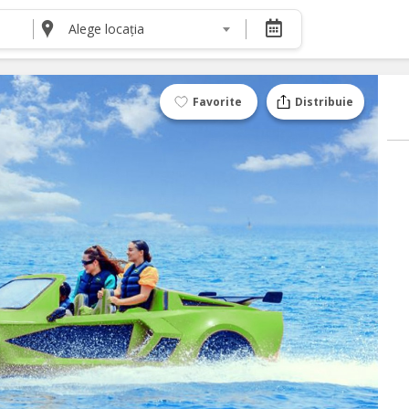
Alege locația
DESPRE NOI
Despre noi
Termeni și condiții pentru cumpărătorii de bilete
Favorite
Distribuie
Termeni și condiții pentru organizatorii de even
Politica de Confidențialitate
Politica cookie și publicitate