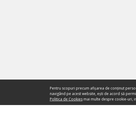
Pentru scopuri precum afișarea de conținut perso
navigând pe acest website, ești de acord să permiți
Politica de Cookies
mai multe despre cookie-uri, in
Ai nevoie de ajutor?