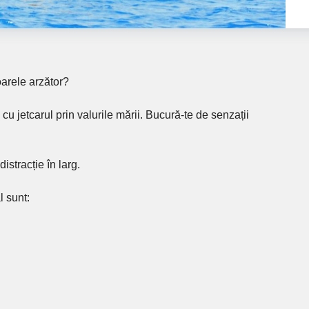
soarele arzător?
 cu jetcarul prin valurile mării. Bucură-te de senzații
istracție în larg.
l sunt: