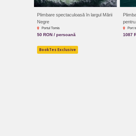
Plimbare spectaculoasă în largul Mării
Plimba
Negre
pentru.
Portul Tomis
Port t
50 RON / persoană
1087 
BookTes Exclusive