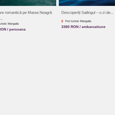
re romantică pe Marea Neagră
Descoperiți Sailingul – o zi de...
..
Port turistic Mangalia
uristic Mangalia
3380 RON / ambarcatiune
RON / persoana