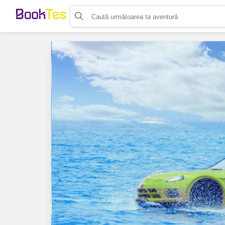
Organizează-ți activitatea
Listează-ți activitatea
Vinde bilete cu Booktes.com
Aplicația de control access