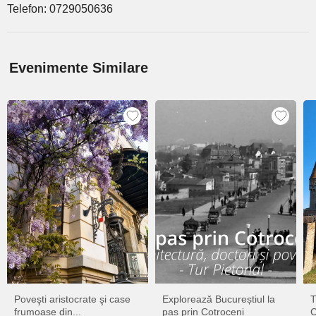
Telefon: 0729050636
Evenimente Similare
Poveşti aristocrate şi case
Explorează Bucureștiul la
T
frumoase din...
pas prin Cotroceni
C