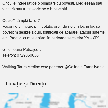
Oricui e interesat de o plimbare cu povești. Medieșean sau
vinitură sau turist - oricine e binevenit!
Ce se întâmplă la tur?
Facem o plimbare prin cetate, orpindu-ne din loc în loc să
povestim despre ziduri, fortificații de apărare, atacuri suferite,
etc. Practic, cum te apărai în perioada secolelor XV - XIX.
Ghid: Ioana Pătrășcoiu
Telefon: 0729050636
Walking Tours Medias este partener @Colinele Transilvaniei
Locație și Direcții