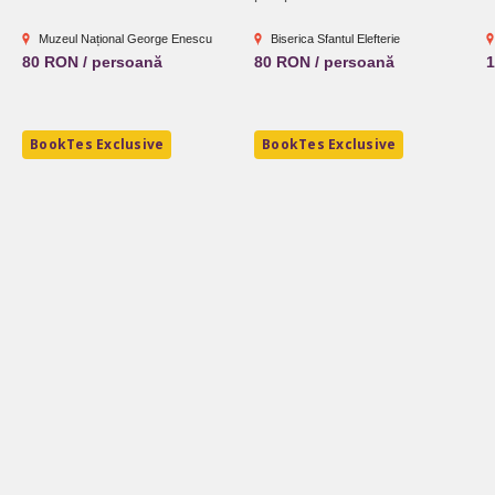
Muzeul Național George Enescu
Biserica Sfantul Elefterie
80 RON / persoană
80 RON / persoană
1
BookTes Exclusive
BookTes Exclusive