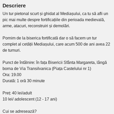
Descriere
Un tur pietonal scurt și ghidat al Mediașului, ca tu să afli un
pic mai multe despre fortificațiile din perioada medievală,
arme, atacuri, reconstruiri și demolări.
Pornim de la biserica fortificată dar o să facem un tur
complet al cetății Mediașului, care acum 500 de ani avea 22
de turnuri.
Punct de întâlnire: în fața Bisericii Sfânta Margareta, lângă
borna de Via Transilvanica (Piața Castelului nr 1)
Ora: 19.00
Durată: 1 oră 30 minute
Preț: 40 lei/adult
10 lei/ adolescent (12 - 17 ani)
Cui se adresează?