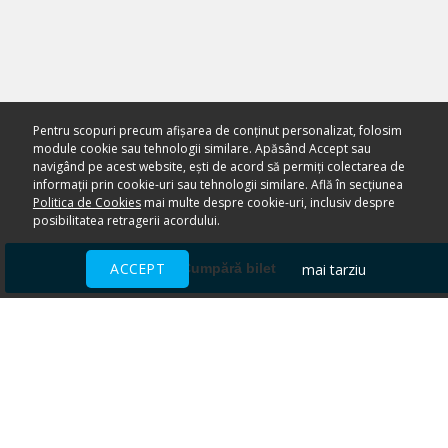
Pentru scopuri precum afișarea de conținut personalizat, folosim
module cookie sau tehnologii similare. Apăsând Accept sau
navigând pe acest website, ești de acord să permiți colectarea de
informații prin cookie-uri sau tehnologii similare. Află în secțiunea
Politica de Cookies
mai multe despre cookie-uri, inclusiv despre
posibilitatea retragerii acordului.
ACCEPT
mai tarziu
Cumpără bilet
Ai nevoie de ajutor?
CENTRU DE AJUTOR