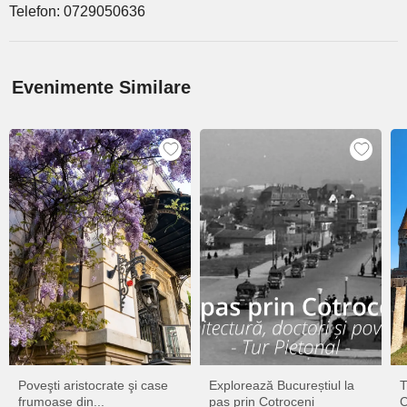
Telefon: 0729050636
Evenimente Similare
Poveşti aristocrate şi case
Explorează Bucureștiul la
T
frumoase din...
pas prin Cotroceni
C