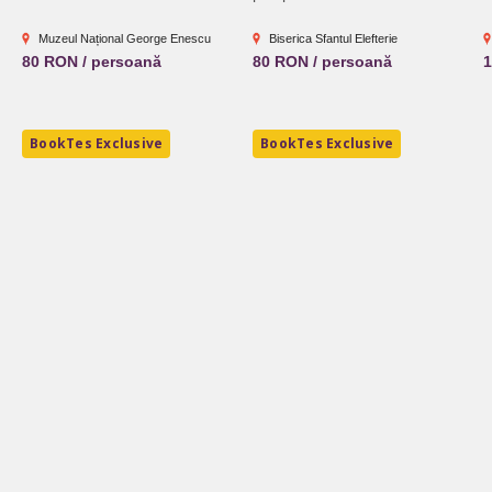
Muzeul Național George Enescu
Biserica Sfantul Elefterie
80 RON / persoană
80 RON / persoană
1
BookTes Exclusive
BookTes Exclusive