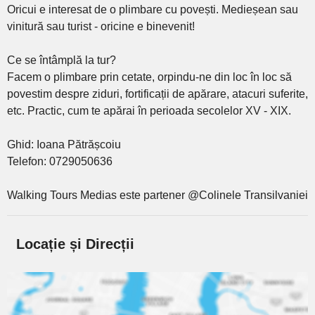
Oricui e interesat de o plimbare cu povești. Medieșean sau
vinitură sau turist - oricine e binevenit!
Ce se întâmplă la tur?
Facem o plimbare prin cetate, orpindu-ne din loc în loc să
povestim despre ziduri, fortificații de apărare, atacuri suferite,
etc. Practic, cum te apărai în perioada secolelor XV - XIX.
Ghid: Ioana Pătrășcoiu
Telefon: 0729050636
Walking Tours Medias este partener @Colinele Transilvaniei
Locație și Direcții