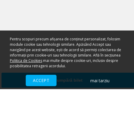
Pentru scopuri precum afișarea de conținut personalizat, folosim
module cookie sau tehnologii similare. Apăsând Accept sau
navigând pe acest website, ești de acord să permiți colectarea de
informații prin cookie-uri sau tehnologii similare. Află în secțiunea
Politica de Cookies
mai multe despre cookie-uri, inclusiv despre
posibilitatea retragerii acordului.
ACCEPT
mai tarziu
Cumpără bilet
Ai nevoie de ajutor?
CENTRU DE AJUTOR