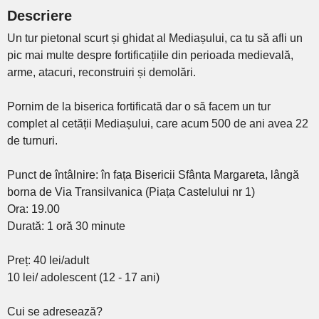
Descriere
Un tur pietonal scurt și ghidat al Mediașului, ca tu să afli un
pic mai multe despre fortificațiile din perioada medievală,
arme, atacuri, reconstruiri și demolări.
Pornim de la biserica fortificată dar o să facem un tur
complet al cetății Mediașului, care acum 500 de ani avea 22
de turnuri.
Punct de întâlnire: în fața Bisericii Sfânta Margareta, lângă
borna de Via Transilvanica (Piața Castelului nr 1)
Ora: 19.00
Durată: 1 oră 30 minute
Preț: 40 lei/adult
10 lei/ adolescent (12 - 17 ani)
Cui se adresează?