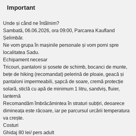
Important
Unde și când ne întâlnim?
Sambată, 06.06.2026, ora 09:00, Parcarea Kaufland
Șelimbăr.
Ne vom grupa în mașinile personale și vom porni spre
localitatea Sadu.
Echipament necesar
Tricouri, pantaloni și șosete de schimb, bocanci de munte,
bețe de hiking (recomandat) pelerină de ploaie, geacă și
pantaloni impermeabili, șapcă de soare, cremă protecție
solară, sticlă cu apă de minimum 1 litru, sandviș, fluier,
lanternă
Recomandăm îmbrăcămintea în straturi subțiri, deoarece
dimineața este răcoare, iar pe parcursul urcării temperatura
va crește.
Costuri
Ghidaj 80 lei/ pers adult