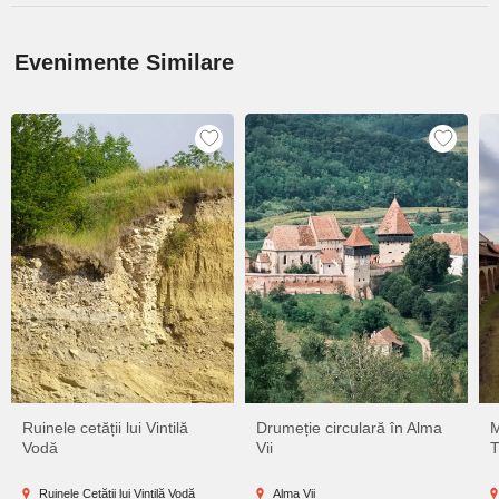
Evenimente Similare
Ruinele cetății lui Vintilă
Drumeție circulară în Alma
M
Vodă
Vii
T
Ruinele Cetății lui Vintilă Vodă
Alma Vii