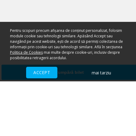
Pentru scopuri precum afișarea de conținut personalizat, folosim
module cookie sau tehnologii similare. Apăsând Accept sau
navigând pe acest website, ești de acord să permiți colectarea de
informații prin cookie-uri sau tehnologii similare. Află în secțiunea
Politica de Cookies
mai multe despre cookie-uri, inclusiv despre
posibilitatea retragerii acordului.
ACCEPT
mai tarziu
Cumpără bilet
Ai nevoie de ajutor?
CENTRU DE AJUTOR