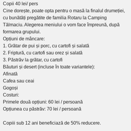
Copii 40 lei/ pers
Cine dorește, poate opta pentru o masă la finalul drumeției,
cu bunătăți pregătite de familia Rotaru la Camping
Tălmaciu. Alegerea meniului o vom face împreună, după
formarea grupului.
Opțiuni de mâncare:
1. Grătar de pui și porc, cu cartofi și salată
2. Friptură, cu cartofi sau orez și salată
3. Păstrăv la grătar, cu cartofi
Băuturi și desert (incluse în toate variantele):
Afinată
Cafea sau ceai
Gogoși
Costuri:
Primele două opțiuni: 60 lei / persoană
Opțiunea cu păstrăv: 70 lei / persoană
Copiii sub 12 ani beneficiază de 50% reducere.