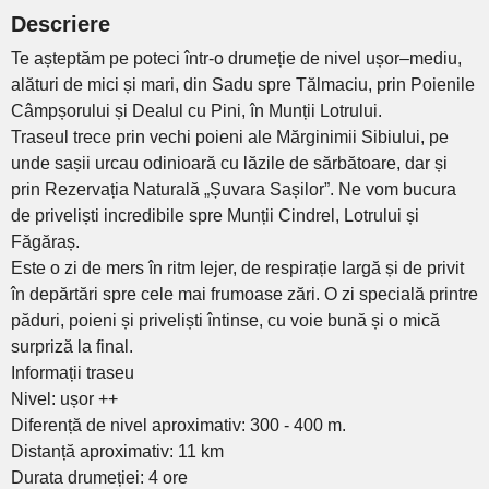
Descriere
Te așteptăm pe poteci într-o drumeție de nivel ușor–mediu,
alături de mici și mari, din Sadu spre Tălmaciu, prin Poienile
Câmpșorului și Dealul cu Pini, în Munții Lotrului.
Traseul trece prin vechi poieni ale Mărginimii Sibiului, pe
unde sașii urcau odinioară cu lăzile de sărbătoare, dar și
prin Rezervația Naturală „Șuvara Sașilor”. Ne vom bucura
de priveliști incredibile spre Munții Cindrel, Lotrului și
Făgăraș.
Este o zi de mers în ritm lejer, de respirație largă și de privit
în depărtări spre cele mai frumoase zări. O zi specială printre
păduri, poieni și priveliști întinse, cu voie bună și o mică
surpriză la final.
Informații traseu
Nivel: ușor ++
Diferență de nivel aproximativ: 300 - 400 m.
Distanță aproximativ: 11 km
Durata drumeției: 4 ore