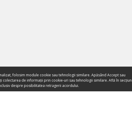
nalizat, folosim module cookie sau tehnologii similare. Apăsând Accept sau
 colectarea de informații prin cookie-uri sau tehnologii similare. Află în secțiu
clusiv despre posibilitatea retragerii acordului.
Toate evenimentele sunt
vândute direct de către
organizatori.