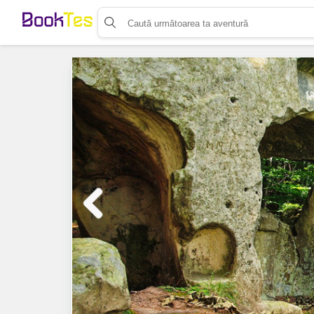
Organizează-ți activitatea
Listează-ți activitatea
Vinde bilete cu Booktes.com
Aplicația de control access