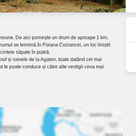
presiune. De aici pornește un drum de aproape 1 km,
 Drumul se termină în Poiana Coziancei, un loc liniștit
cintele săpate în piatră.
Iosif și ruinele de la Agaton, toate datând cel mai
t te poate conduce și către alte vestigii ceva mai