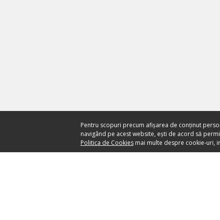
Pentru scopuri precum afișarea de conținut perso
navigând pe acest website, ești de acord să permiți
Politica de Cookies
mai multe despre cookie-uri, in
Ai nevoie de ajutor?
CENTRU DE AJUTOR