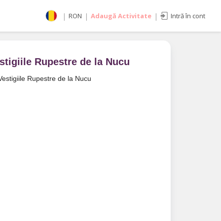
|
RON
|
Adaugă Activitate
|
Intră în cont
Selectează moneda
RON
EUR
stigiile Rupestre de la Nucu
imente
USD
Vestigiile Rupestre de la Nucu