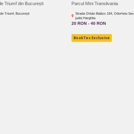
de Triumf din București
Parcul Mini Transilvania
 de Triumf, București
Strada Orbán Balázs 184, Odorheiu Sec
județ Harghita
20 RON - 40 RON
BookTes Exclusive