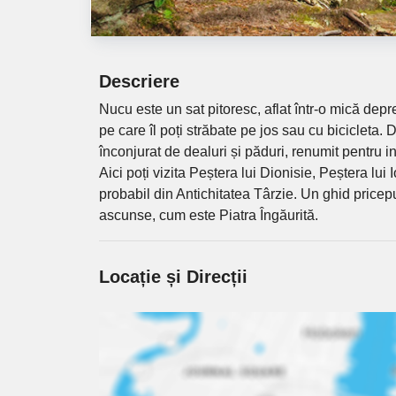
Descriere
Nucu este un sat pitoresc, aflat într-o mică de
pe care îl poți străbate pe jos sau cu bicicleta.
înconjurat de dealuri și păduri, renumit pentru in
Aici poți vizita Peștera lui Dionisie, Peștera lui 
probabil din Antichitatea Târzie. Un ghid pricepu
ascunse, cum este Piatra Îngăurită.
Locație și Direcții