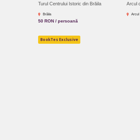
Turul Centrului Istoric din Brăila
Arcul 
Brăila
Arcul
50 RON / persoană
BookTes Exclusive