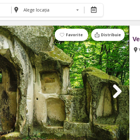
Alege locația
DESPRE NOI
Despre noi
Termeni și condiții pentru cumpărătorii de bilete
Favorite
Distribuie
Ve
Termeni și condiții pentru organizatorii de even
Politica de Confidențialitate
Politica cookie și publicitate