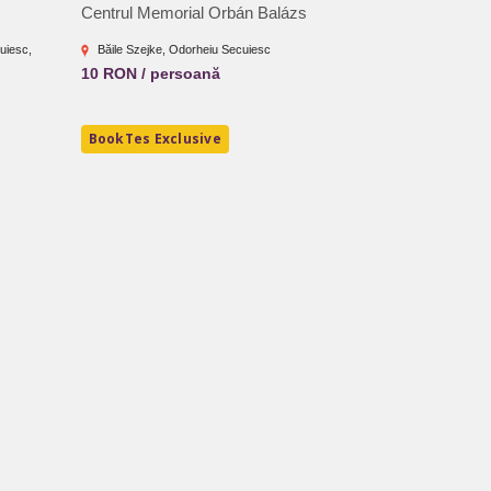
Centrul Memorial Orbán Balázs
Trovanții din 
uiesc,
Băile Szejke, Odorheiu Secuiesc
Chiojdu
10 RON / persoană
BookTes Exclusive