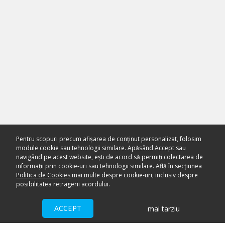
Pentru scopuri precum afișarea de conținut personalizat, folosim
module cookie sau tehnologii similare. Apăsând Accept sau
navigând pe acest website, ești de acord să permiți colectarea de
informații prin cookie-uri sau tehnologii similare. Află în secțiunea
Politica de Cookies
mai multe despre cookie-uri, inclusiv despre
posibilitatea retragerii acordului.
ACCEPT
mai tarziu