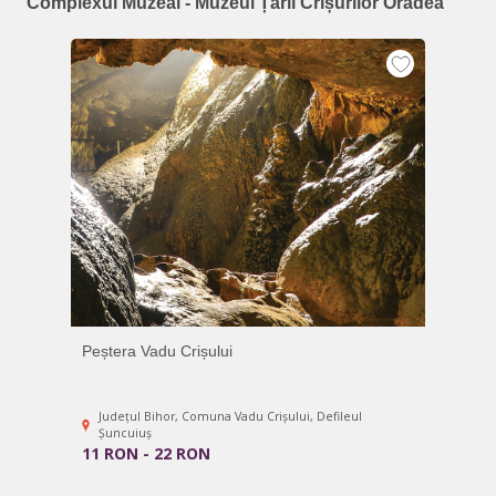
Complexul Muzeal - Muzeul Țării Crișurilor Oradea
Peștera Vadu Crișului
Județul Bihor, Comuna Vadu Crișului, Defileul
Șuncuiuș
11 RON - 22 RON