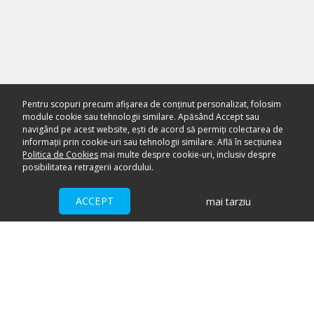
Pentru scopuri precum afișarea de conținut personalizat, folosim
module cookie sau tehnologii similare. Apăsând Accept sau
navigând pe acest website, ești de acord să permiți colectarea de
informații prin cookie-uri sau tehnologii similare. Află în secțiunea
Politica de Cookies
mai multe despre cookie-uri, inclusiv despre
posibilitatea retragerii acordului.
ACCEPT
mai tarziu