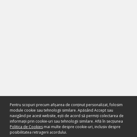
Pentru scopuri precum afișarea de conținut personalizat, folosim
module cookie sau tehnologii similare. Apăsând Accept sau
navigând pe acest website, ești de acord să permiți colectarea de
informații prin cookie-uri sau tehnologii similare. Află în secțiunea
Politica de Cookies
mai multe despre cookie-uri, inclusiv despre
posibilitatea retragerii acordului.