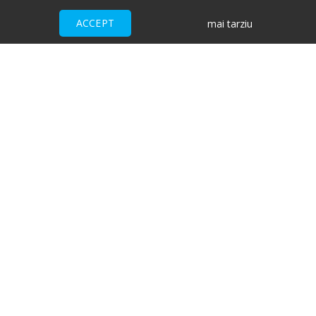
ACCEPT
mai tarziu
Ai nevoie de ajutor?
CENTRU DE AJUTOR
Toate evenimentele sunt vândute
direct de către organizatori.