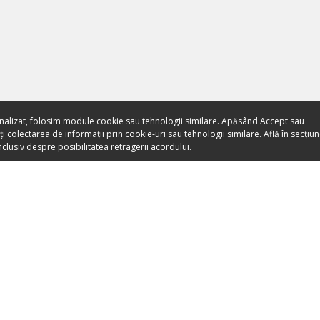
nalizat, folosim module cookie sau tehnologii similare. Apăsând Accept sau
 colectarea de informații prin cookie-uri sau tehnologii similare. Află în secțiu
clusiv despre posibilitatea retragerii acordului.
Toate evenimentele sunt
vândute direct de către
organizatori.
ORGANIZEAZĂ-ȚI ACTIVITATEA
DESPRE NO