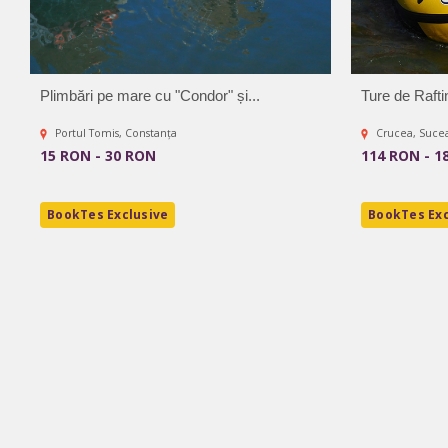
Plimbări pe mare cu "Condor" și...
Ture de Rafti
Portul Tomis, Constanța
Crucea, Suce
15 RON - 30 RON
114 RON - 1
BookTes Exclusive
BookTes Exc