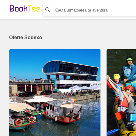
Organizează-ți activitatea
Listează-ți activitatea
Vinde bilete cu Booktes.com
Oferte Sodexo
Aplicația de control access