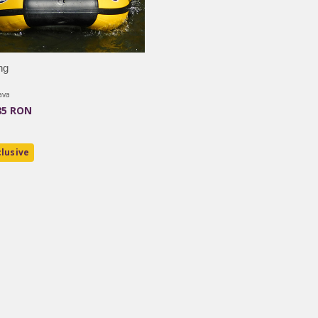
ng
ava
85 RON
lusive