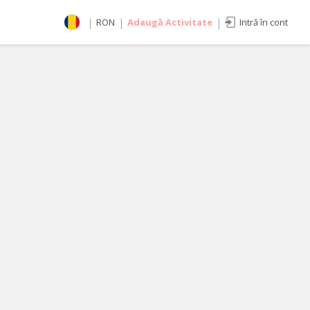
|
RON
|
Adaugă Activitate
|
Intră în cont
Selectează moneda
RON
EUR
imente
USD