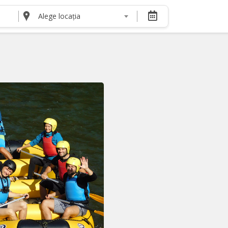
Alege locația
DESPRE NOI
Despre noi
Termeni și condiții pentru cumpărătorii de bilete
Termeni și condiții pentru organizatorii de even
Politica de Confidențialitate
Politica cookie și publicitate