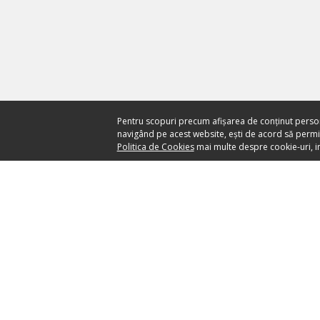
Pentru scopuri precum afișarea de conținut perso
navigând pe acest website, ești de acord să permiți
Politica de Cookies
mai multe despre cookie-uri, in
Ai nevoie de ajutor?
CENTRU DE AJUTOR