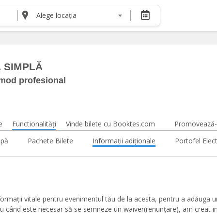
Alege locația
DESPRE NOI
Despre noi
Termeni și condiții pentru cumpărătorii de bilete
Termeni și condiții pentru organizatorii de even
 SIMPLĂ
Politica de Confidențialitate
 mod profesional
Politica cookie și publicitate
e
Functionalități
Vinde bilete cu Booktes.com
Promovează-ț
ipă
Pachete Bilete
Informații adiționale
Portofel Elec
informații vitale pentru evenimentul tău de la acesta, pentru a adăuga u
tru când este necesar să se semneze un waiver(renunțare), am creat in