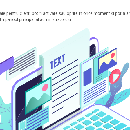
onale pentru client, pot fi activate sau oprite în orice moment și pot fi
din panoul principal al administratorului.