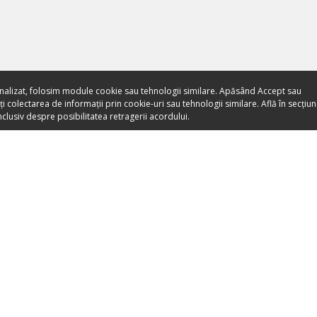
nalizat, folosim module cookie sau tehnologii similare. Apăsând Accept sau
 colectarea de informații prin cookie-uri sau tehnologii similare. Află în secțiu
clusiv despre posibilitatea retragerii acordului.
Toate evenimentele sunt
vândute direct de către
organizatori.
ORGANIZEAZĂ-ȚI ACTIVITATEA
DESPRE NO
Listează-ți activitatea
Despre noi