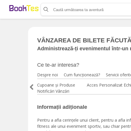
Organizează-ți activitatea
Listează-ți activitatea
Vinde bilete cu Booktes.com
Aplicația de control access
VÂNZAREA DE BILETE FĂCUTĂ
Administrează-ți evenimentul într-un
Ce te-ar interesa?
Despre noi
Cum funcționează?
Servicii oferit
Cupoane și Produse
Acces Personalizat Ech
Notificări Vânzări
Informații adiționale
Pentru a afla cerințele unui client, pentru a afla 
fitness ale unui eveniment sportiv, sau chiar pen