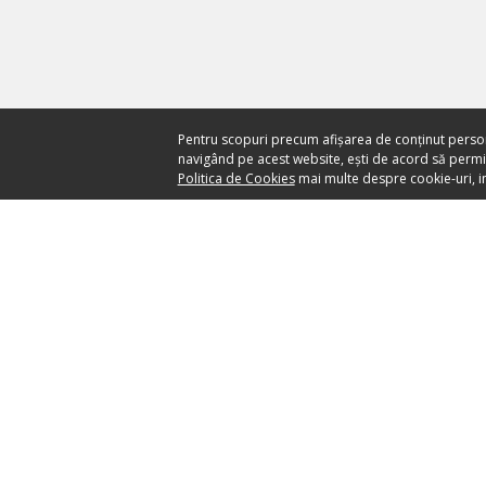
Pentru scopuri precum afișarea de conținut perso
navigând pe acest website, ești de acord să permiți
Politica de Cookies
mai multe despre cookie-uri, in
Ai nevoie de ajutor?
CENTRU DE AJUTOR