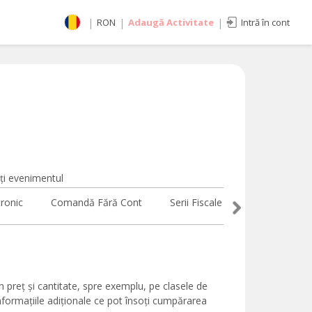
|
RON
|
Adaugă Activitate
|
Intră în cont
Selectează moneda
RON
EUR
imente
USD
i evenimentul
tronic
Comandă Fără Cont
Serii Fiscale Proprii
Evenim
n preț și cantitate, spre exemplu, pe clasele de
formațiile adiționale ce pot însoți cumpărarea