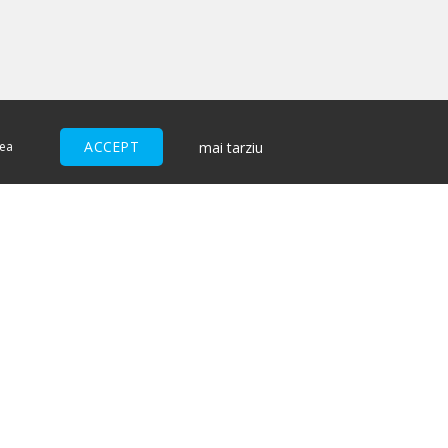
ACCEPT
mai tarziu
nea
ACCEPTĂM
I