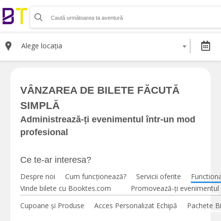
Organizează-ți activitatea
Listează-ți activitatea
Alege locația
Vinde bilete cu Booktes.com
Aplicația de control access
VÂNZAREA DE BILETE FĂCUTĂ
DESPRE NOI
SIMPLĂ
Despre noi
Termeni și condiții pentru cumpărătorii de bilete
Administrează-ți evenimentul într-un mod
Termeni și condiții pentru organizatorii de evenimente
profesional
Politica de Confidențialitate
Politica cookie și publicitate
Ce te-ar interesa?
Despre noi
Cum funcționează?
Servicii oferite
Functional
Selectează moneda
Vinde bilete cu Booktes.com
Promovează-ți evenimentul
RON
Cupoane și Produse
Acces Personalizat Echipă
Pachete Bi
EUR
USD