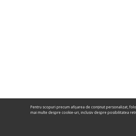
Pentru scopuri precum afișarea de conținut personalizat, folo
mai multe despre cookie-uri, inclusiv despre posibilitatea retr