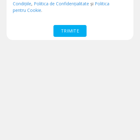
Condițiile
,
Politica de Confidențialitate
și
Politica
pentru Cookie
.
TRIMITE