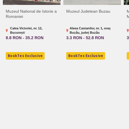
Muzeul National de Istorie a
Muzeul Judetean Buzau
M
Romaniei
M
Calea Victoriei, nr. 12,
Aleea Castanilor, nr. 1, oraș
București
Buzău, județ Buzău
8.8 RON - 35.2 RON
3.3 RON - 52.8 RON
3
BookTes Exclusive
BookTes Exclusive