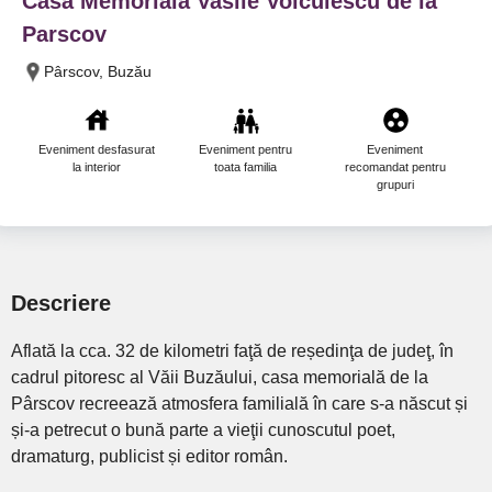
Casa Memoriala Vasile Voiculescu de la
Parscov
Pârscov, Buzău
Eveniment desfasurat
Eveniment pentru
Eveniment
la interior
toata familia
recomandat pentru
grupuri
Descriere
Aflată la cca. 32 de kilometri faţă de reședinţa de judeţ, în
cadrul pitoresc al Văii Buzăului, casa memorială de la
Pârscov recreează atmosfera familială în care s-a născut și
și-a petrecut o bună parte a vieţii cunoscutul poet,
dramaturg, publicist și editor român.