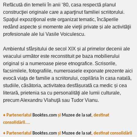
Refăcută din temelii în anii ‘80, casa respectă planul
construcţiei originale care a aparţinut familiei scriitorului.
Spaţiul expoziţional este organizat tematic, încăperile
redând aspecte și momente ale vieţii private și ale activităţii
profesionale ale lui Vasile Voiculescu.
Ambientul sfârșitului de secol XIX și al primelor decenii ale
veacului următor este reconstituit pe baza mobilierului
original și a numeroase piese etnografice. Scrisorile,
facsimilele, fotografiile, numeroasele exponate prezente aici
evocă viaţa de familie a scriitorului, copilăria în casa natală,
studiile, căsătoria, activitatea desfășurată ca medic și cea
literară, prietenia sa cu personalităţi ale lumii culturale,
precum Alexandru Vlahuţă sau Tudor Vianu.
♦ Parteneriatul
Booktes.com
și
Muzee de la sat
, destinat
consolidării....
♦ Parteneriatul
Booktes.com
și
Muzee de la sat
, destinat consolidării