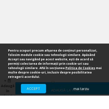
Pentru scopuri precum afișarea de conținut personalizat,
folosim module cookie sau tehnologii similare. Apăsând
Accept sau navigând pe acest website, ești de acord să
permiți colectarea de informații prin cookie-uri sau
tehnologii similare. Află în secțiunea
Politica de Cookies
mai
multe despre cookie-uri, inclusiv despre posibilitatea
retragerii acordului.
+
Adaugă
ACCEPT
mai tarziu
ADAUGĂ LA FAVORITE
în
calendar