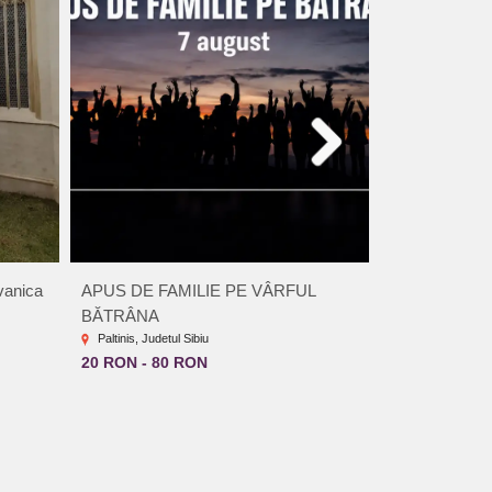
vanica
APUS DE FAMILIE PE VÂRFUL
Drumeție în fa
BĂTRÂNA
Dealul Fraga - 
Paltinis, Judetul Sibiu
Incepand de 
20 RON - 80 RON