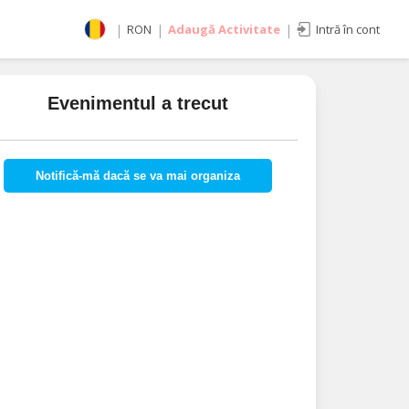
|
RON
|
Adaugă Activitate
|
Intră în cont
Selectează moneda
RON
Evenimentul a trecut
EUR
imente
USD
Notifică-mă dacă se va mai organiza