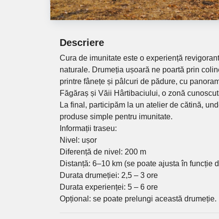
Descriere
Cura de imunitate este o experiență revigorantă
naturale. Drumeția ușoară ne poartă prin coline
printre fânețe și pâlcuri de pădure, cu panoram
Făgăraș și Văii Hârtibaciului, o zonă cunoscută
La final, participăm la un atelier de cătină, u
produse simple pentru imunitate.
Informații traseu:
Nivel: ușor
Diferență de nivel: 200 m
Distanță: 6–10 km (se poate ajusta în funcție d
Durata drumeției: 2,5 – 3 ore
Durata experienței: 5 – 6 ore
Opțional: se poate prelungi această drumeție.