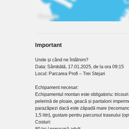
Important
Unde și când ne întâlnim?
Data: Sâmbătă, 17.01.2025, de la ora 09:15
Locul: Parcarea Profi – Trei Stejari
Echipament necesar:
Echipamentul montan este obligatoriu: tricouri
pelerină de ploaie, geacă și pantaloni imperme
parazăpezi dacă este zăpadă mare (recomandate
1,5 litri), gustare pentru parcursul traseului (op
Costuri:
80 lei / persoană adult