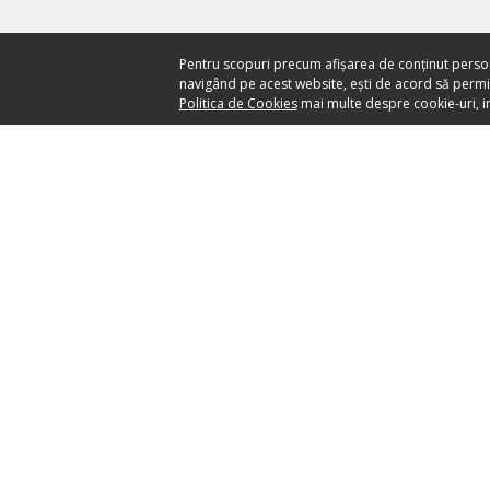
Pentru scopuri precum afișarea de conținut perso
navigând pe acest website, ești de acord să permiți
Politica de Cookies
mai multe despre cookie-uri, in
Ai nevoie de ajutor?
CENTRU DE AJUTOR
your ticket to the world
SĂ PĂSTRĂM LEGĂTUR