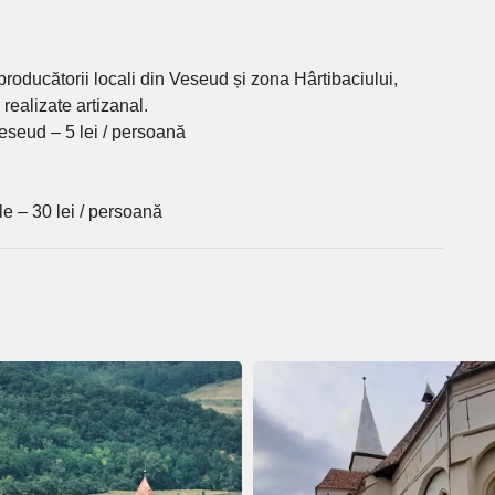
 producătorii locali din Veseud și zona Hârtibaciului,
ealizate artizanal.
Veseud – 5 lei / persoană
le – 30 lei / persoană