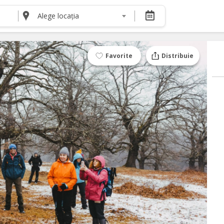
Alege locația
DESPRE NOI
Despre noi
Termeni și condiții pentru cumpărătorii de bilete
Favorite
Distribuie
Termeni și condiții pentru organizatorii de even
Politica de Confidențialitate
Politica cookie și publicitate