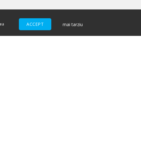
ACCEPT
mai tarziu
nea
ACCEPTĂM
I
ndiții pentru cumpărătorii de