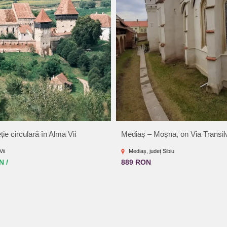
ie circulară în Alma Vii
Mediaș – Moșna, on Via Transil
ii
Mediaș, județ Sibiu
N /
889 RON