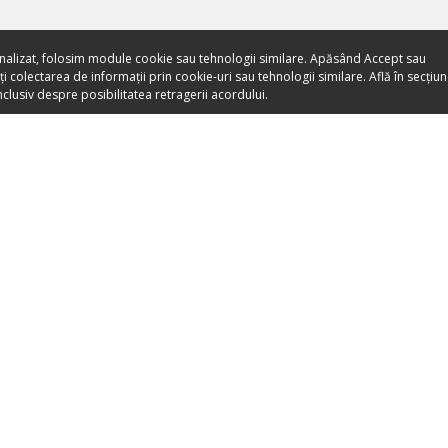
nalizat, folosim module cookie sau tehnologii similare. Apăsând Accept sau
 colectarea de informații prin cookie-uri sau tehnologii similare. Află în secțiu
clusiv despre posibilitatea retragerii acordului.
Toate evenimentele sunt
vândute direct de către
organizatori.
ORGANIZEAZĂ-ȚI ACTIVITATEA
DESPRE NO
Listează-ți activitatea
Despre noi
Devino Partener Booktes.com
Apariții Media
Vinde bilete cu Booktes.com
Blog
A
Bilete online pentru muzee
Termeni și co
bilete