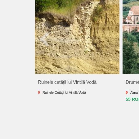
Ruinele cetății lui Vintilă Vodă
Drumeț
Ruinele Cetății lui Vintilă Vodă
Alma V
55 RO