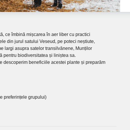
, ce îmbină mișcarea în aer liber cu practici
le din jurul satului Veseud, pe poteci neștiute,
e largi asupra satelor transilvănene, Munților
 pentru biodiversitatea și liniștea sa.
nde descoperim beneficiile acestei plante și preparăm
e preferințele grupului)