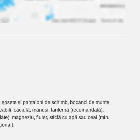
, șosete și pantaloni de schimb, bocanci de munte,
abili, căciulă, mănuși, lanternă (recomandată),
), magneziu, fluier, sticlă cu apă sau ceai (min.
țional).