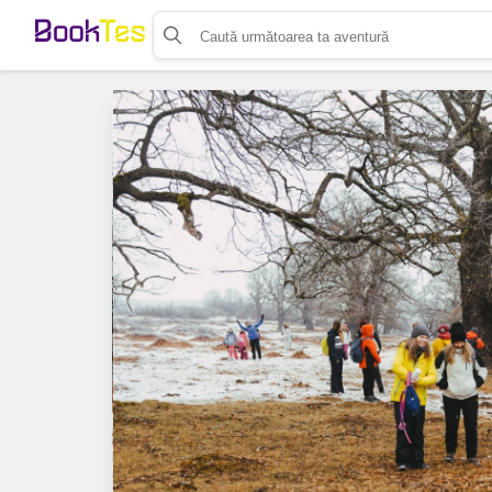
Organizează-ți activitatea
Listează-ți activitatea
Vinde bilete cu Booktes.com
Aplicația de control access