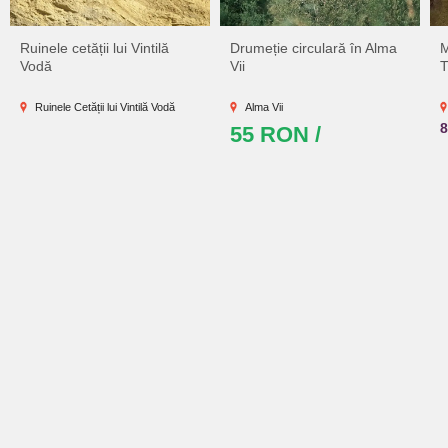
Ruinele cetății lui Vintilă
Drumeție circulară în Alma
M
Vodă
Vii
T
Ruinele Cetății lui Vintilă Vodă
Alma Vii
55 RON /