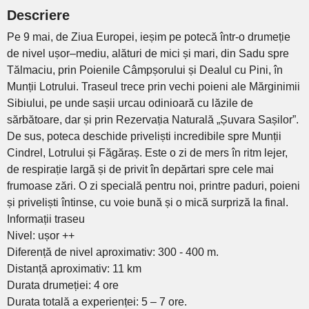
Descriere
Pe 9 mai, de Ziua Europei, ieșim pe potecă într-o drumeție
de nivel ușor–mediu, alături de mici și mari, din Sadu spre
Tălmaciu, prin Poienile Câmpșorului și Dealul cu Pini, în
Munții Lotrului. Traseul trece prin vechi poieni ale Mărginimii
Sibiului, pe unde sașii urcau odinioară cu lăzile de
sărbătoare, dar și prin Rezervația Naturală „Șuvara Sașilor”.
De sus, poteca deschide priveliști incredibile spre Munții
Cindrel, Lotrului și Făgăraș. Este o zi de mers în ritm lejer,
de respirație largă și de privit în depărtari spre cele mai
frumoase zări. O zi specială pentru noi, printre paduri, poieni
și priveliști întinse, cu voie bună și o mică surpriză la final.
Informații traseu
Nivel: ușor ++
Diferență de nivel aproximativ: 300 - 400 m.
Distanță aproximativ: 11 km
Durata drumeției: 4 ore
Durata totală a experienței: 5 – 7 ore.