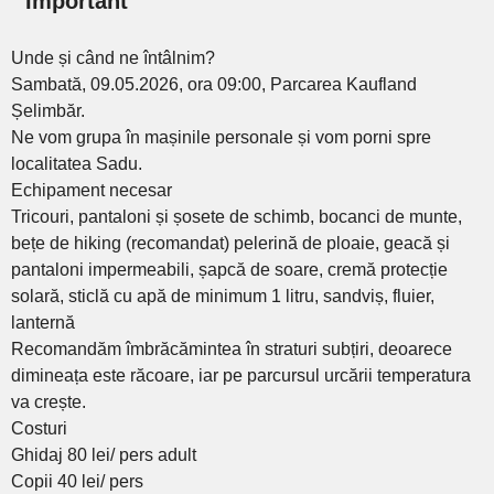
Important
Unde și când ne întâlnim?
Sambată, 09.05.2026, ora 09:00, Parcarea Kaufland
Șelimbăr.
Ne vom grupa în mașinile personale și vom porni spre
localitatea Sadu.
Echipament necesar
Tricouri, pantaloni și șosete de schimb, bocanci de munte,
bețe de hiking (recomandat) pelerină de ploaie, geacă și
pantaloni impermeabili, șapcă de soare, cremă protecție
solară, sticlă cu apă de minimum 1 litru, sandviș, fluier,
lanternă
Recomandăm îmbrăcămintea în straturi subțiri, deoarece
dimineața este răcoare, iar pe parcursul urcării temperatura
va crește.
Costuri
Ghidaj 80 lei/ pers adult
Copii 40 lei/ pers