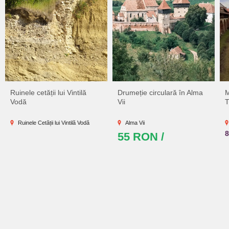
Ruinele cetății lui Vintilă
Drumeție circulară în Alma
M
Vodă
Vii
T
Ruinele Cetății lui Vintilă Vodă
Alma Vii
55 RON /