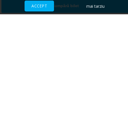
ACCEPT
mai tarziu
Cumpără bilet
Ai nevoie de ajutor?
CENTRU DE AJUTOR
Toate evenimentele sunt vândute
direct de către organizatori.
ACCEPTĂM