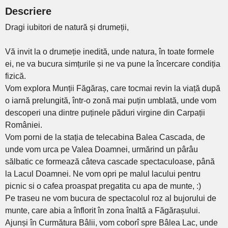
Descriere
Dragi iubitori de natură și drumeții,
Vă invit la o drumeție inedită, unde natura, în toate formele
ei, ne va bucura simțurile și ne va pune la încercare condiția
fizică.
Vom explora Munții Făgăraș, care tocmai revin la viață după
o iarnă prelungită, într-o zonă mai puțin umblată, unde vom
descoperi una dintre puținele păduri virgine din Carpații
României.
Vom porni de la stația de telecabina Balea Cascada, de
unde vom urca pe Valea Doamnei, urmărind un pârâu
sălbatic ce formează câteva cascade spectaculoase, până
la Lacul Doamnei. Ne vom opri pe malul lacului pentru
picnic si o cafea proaspat pregatita cu apa de munte, :)
Pe traseu ne vom bucura de spectacolul roz al bujorului de
munte, care abia a înflorit în zona înaltă a Făgărașului.
Ajunși în Curmătura Bâlii, vom coborî spre Bâlea Lac, unde