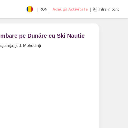
|
RON
|
Adaugă Activitate
|
Intră în cont
Selectează moneda
RON
EUR
imbare pe Dunăre cu Ski Nautic
imente
USD
Eșelnița, jud. Mehedinți