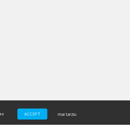
ACCEPT
mai tarziu
nea