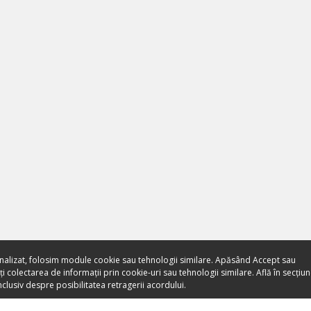
nalizat, folosim module cookie sau tehnologii similare. Apăsând Accept sau
 colectarea de informații prin cookie-uri sau tehnologii similare. Află în secțiu
clusiv despre posibilitatea retragerii acordului.