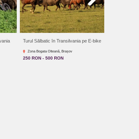
lvania
Turul Sălbatic în Transilvania pe E-bike
Turul de Noapt
Zona Bogata Olteană, Brașov
Zona Mercheaș
250 RON - 500 RON
250 RON - 5