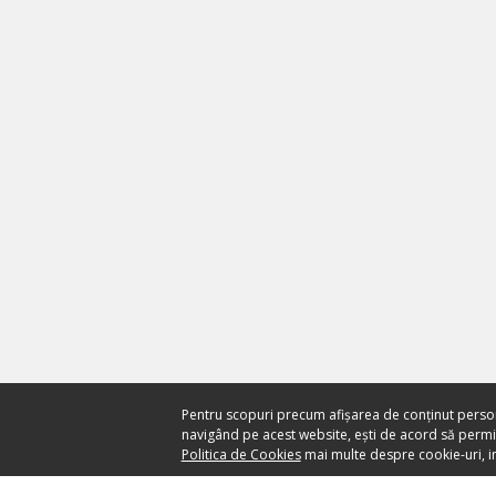
Pentru scopuri precum afișarea de conținut perso
navigând pe acest website, ești de acord să permiți
Politica de Cookies
mai multe despre cookie-uri, in