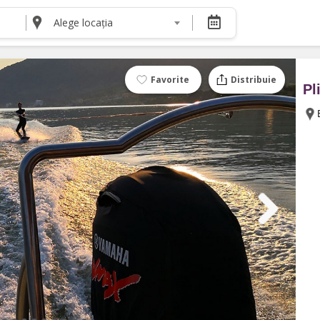
Alege locația
DESPRE NOI
Despre noi
Termeni și condiții pentru cumpărătorii de bilete
Favorite
Distribuie
Pl
Termeni și condiții pentru organizatorii de even
Politica de Confidențialitate
Politica cookie și publicitate