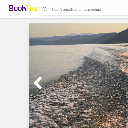
Organizează-ți activitatea
Listează-ți activitatea
Vinde bilete cu Booktes.com
Aplicația de control access