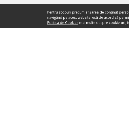
Pentru scopuri precum afișarea de conținut perso
navigând pe acest website, ești de acord să permiți
Politica de Cookies
mai multe despre cookie-uri, in
Ai nevoie de ajutor?
CENTRU DE AJUTOR
your ticket to the world
SĂ PĂSTRĂM LEGĂTUR