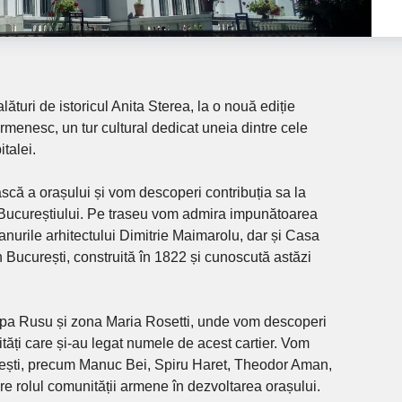
lături de istoricul Anita Sterea, la o nouă ediție
rmenesc, un tur cultural dedicat uneia dintre cele
talei.
că a orașului și vom descoperi contribuția sa la
 Bucureștiului. Pe traseu vom admira impunătoarea
nurile arhitectului Dimitrie Maimarolu, dar și Casa
n București, construită în 1822 și cunoscută astăzi
pa Rusu și zona Maria Rosetti, unde vom descoperi
ități care și-au legat numele de acest cartier. Vom
enești, precum Manuc Bei, Spiru Haret, Theodor Aman,
e rolul comunității armene în dezvoltarea orașului.