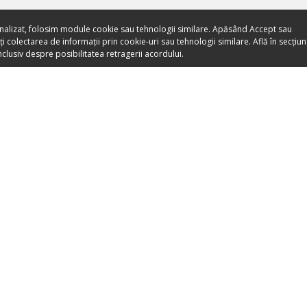
nalizat, folosim module cookie sau tehnologii similare. Apăsând Accept sau
 colectarea de informații prin cookie-uri sau tehnologii similare. Află în secțiu
clusiv despre posibilitatea retragerii acordului.
Toate evenimentele sunt
vândute direct de către
organizatori.
ORGANIZEAZĂ-ȚI ACTIVITATEA
DESPRE NO
Listează-ți activitatea
Despre noi
Devino Partener Booktes.com
Apariții Media
Vinde bilete cu Booktes.com
Blog
A
Bilete online pentru muzee
Termeni și co
bilete
Promovează-ți evenimentul