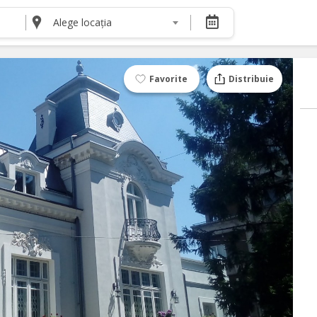
Alege locația
DESPRE NOI
Despre noi
Termeni și condiții pentru cumpărătorii de bilete
Favorite
Distribuie
Termeni și condiții pentru organizatorii de even
Politica de Confidențialitate
Politica cookie și publicitate