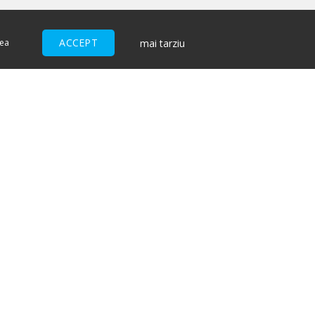
ACCEPT
mai tarziu
nea
ACCEPTĂM
I
ndiții pentru cumpărătorii de