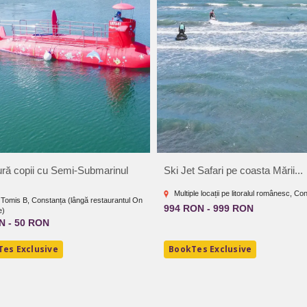
ră copii cu Semi-Submarinul
Ski Jet Safari pe coasta Mării...
Multiple locații pe litoralul românesc, Co
 Tomis B, Constanța (lângă restaurantul On
994 RON - 999 RON
e)
N - 50 RON
es Exclusive
BookTes Exclusive