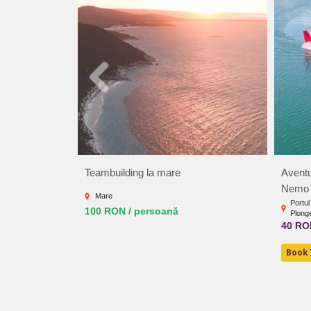
Teambuilding la mare
Aventu
Nemo
Mare
Portul
100 RON / persoană
Plong
40 RO
BookT