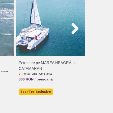
Petrecere pe MAREA NEAGRĂ pe
Aventerra Par
CATAMARAN
nstanța
Strada Principal
Portul Tomis, Constanța
Județul Gorj
300 RON / persoană
12.5 RON / p
BookTes Exclusive
BookTes Exc