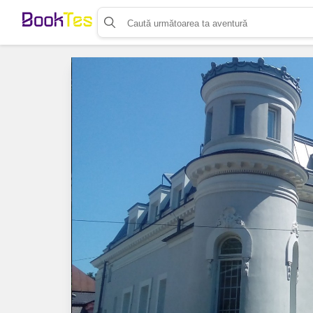
Organizează-ți activitatea
Listează-ți activitatea
Vinde bilete cu Booktes.com
Aplicația de control access