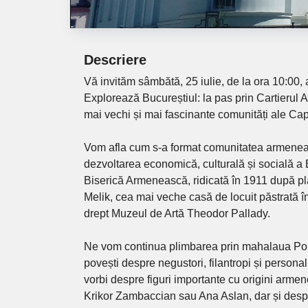
Descriere
Vă invităm sâmbătă, 25 iulie, de la ora 10:00, a
Explorează Bucureștiul: la pas prin Cartierul A
mai vechi și mai fascinante comunități ale Capi
Vom afla cum s-a format comunitatea armeneas
dezvoltarea economică, culturală și socială a
Biserică Armenească, ridicată în 1911 după pla
Melik, cea mai veche casă de locuit păstrată î
drept Muzeul de Artă Theodor Pallady.
Ne vom continua plimbarea prin mahalaua Po
povești despre negustori, filantropi și personal
vorbi despre figuri importante cu origini arm
Krikor Zambaccian sau Ana Aslan, dar și despr