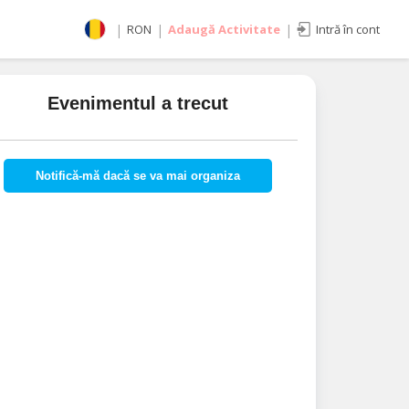
|
RON
|
Adaugă Activitate
|
Intră în cont
Selectează moneda
RON
Evenimentul a trecut
EUR
imente
USD
Notifică-mă dacă se va mai organiza