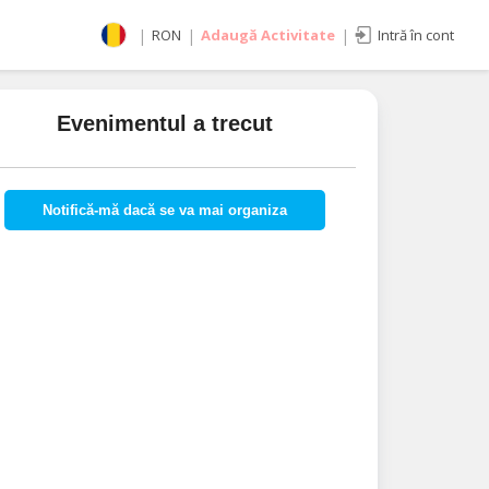
|
RON
|
Adaugă Activitate
|
Intră în cont
Selectează moneda
RON
Evenimentul a trecut
EUR
imente
USD
Notifică-mă dacă se va mai organiza