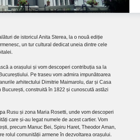
lături de istoricul Anita Sterea, la o nouă ediție
rmenesc, un tur cultural dedicat uneia dintre cele
talei.
că a orașului și vom descoperi contribuția sa la
 Bucureștiului. Pe traseu vom admira impunătoarea
nurile arhitectului Dimitrie Maimarolu, dar și Casa
n București, construită în 1822 și cunoscută astăzi
pa Rusu și zona Maria Rosetti, unde vom descoperi
ități care și-au legat numele de acest cartier. Vom
enești, precum Manuc Bei, Spiru Haret, Theodor Aman,
e rolul comunității armene în dezvoltarea orașului.