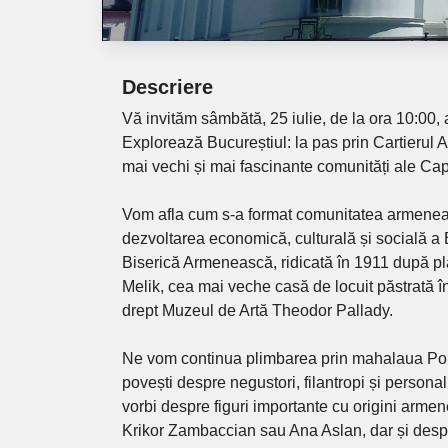
Descriere
Vă invităm sâmbătă, 25 iulie, de la ora 10:00, a
Explorează Bucureștiul: la pas prin Cartierul A
mai vechi și mai fascinante comunități ale Capi
Vom afla cum s-a format comunitatea armeneas
dezvoltarea economică, culturală și socială a
Biserică Armenească, ridicată în 1911 după pla
Melik, cea mai veche casă de locuit păstrată î
drept Muzeul de Artă Theodor Pallady.
Ne vom continua plimbarea prin mahalaua Po
povești despre negustori, filantropi și personal
vorbi despre figuri importante cu origini arm
Krikor Zambaccian sau Ana Aslan, dar și despr