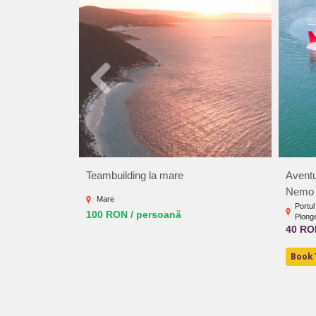
Teambuilding la mare
Aventu
Nemo
Mare
Portul
100 RON / persoană
Plong
40 RO
BookT