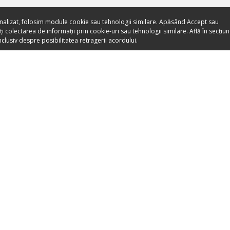
nalizat, folosim module cookie sau tehnologii similare. Apăsând Accept sau
 colectarea de informații prin cookie-uri sau tehnologii similare. Află în secțiu
clusiv despre posibilitatea retragerii acordului.
Toate evenimentele sunt
vândute direct de către
organizatori.
ORGANIZEAZĂ-ȚI ACTIVITATEA
DESPRE NO
Listează-ți activitatea
Despre noi
Devino Partener Booktes.com
Apariții Media
Vinde bilete cu Booktes.com
Blog
A
Bilete online pentru muzee
Termeni și co
bilete
Promovează-ți evenimentul