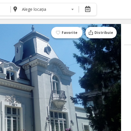
Alege locația
DESPRE NOI
Despre noi
Termeni și condiții pentru cumpărătorii de bilete
Favorite
Distribuie
Termeni și condiții pentru organizatorii de even
Politica de Confidențialitate
Politica cookie și publicitate