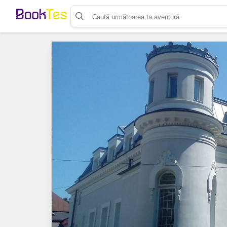
Organizează-ți activitatea
Listează-ți activitatea
Vinde bilete cu Booktes.com
Aplicația de control access