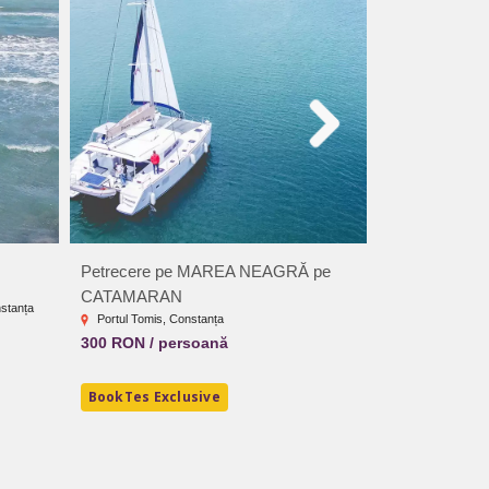
Petrecere pe MAREA NEAGRĂ pe
Aventerra Par
CATAMARAN
nstanța
Strada Principal
Portul Tomis, Constanța
Județul Gorj
300 RON / persoană
12.5 RON / p
BookTes Exclusive
BookTes Exc