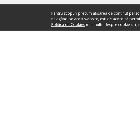
Pentru scopuri precum afișarea de conținut perso
navigând pe acest website, ești de acord să permiți
Politica de Cookies
mai multe despre cookie-uri, in
Ai nevoie de ajutor?
CENTRU DE AJUTOR
your ticket to the world
SĂ PĂSTRĂM LEGĂTUR