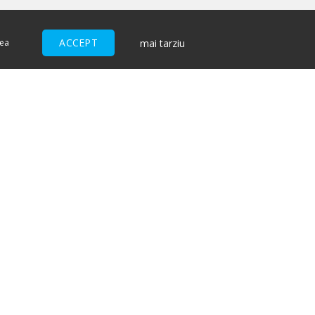
ACCEPT
mai tarziu
nea
ACCEPTĂM
I
ndiții pentru cumpărătorii de