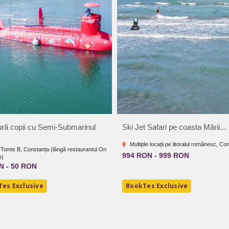
ră copii cu Semi-Submarinul
Ski Jet Safari pe coasta Mării...
Multiple locații pe litoralul românesc, Co
 Tomis B, Constanța (lângă restaurantul On
994 RON - 999 RON
e)
N - 50 RON
es Exclusive
BookTes Exclusive