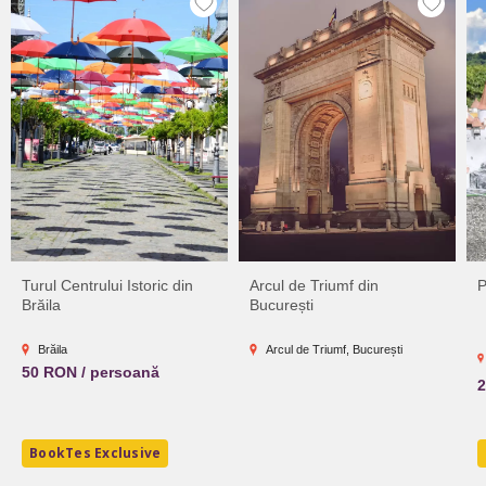
Turul Centrului Istoric din
Arcul de Triumf din
P
Brăila
București
Brăila
Arcul de Triumf, București
50 RON / persoană
2
BookTes Exclusive