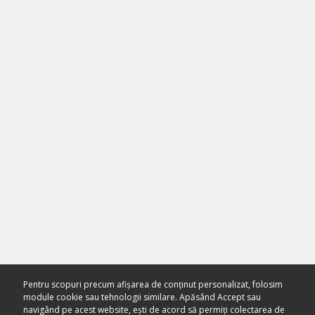
Pentru scopuri precum afișarea de conținut personalizat, folosim
module cookie sau tehnologii similare. Apăsând Accept sau
navigând pe acest website, ești de acord să permiți colectarea de