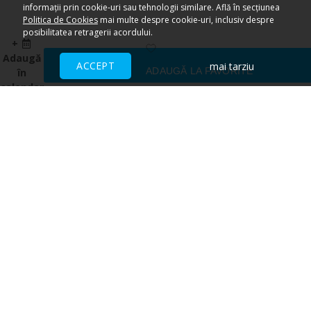
informații prin cookie-uri sau tehnologii similare. Află în secțiunea
Politica de Cookies
mai multe despre cookie-uri, inclusiv despre
posibilitatea retragerii acordului.
+
Adaugă
ACCEPT
mai tarziu
ADAUGĂ LA FAVORITE
în
calendar
Ai nevoie de ajutor?
CENTRU DE AJUTOR
Toate evenimentele sunt vândute
direct de către organizatori.