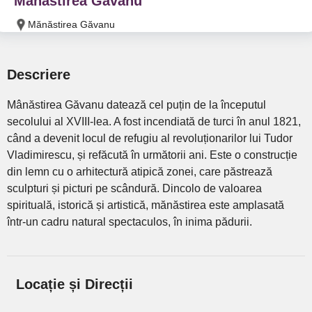
Mănăstirea Găvanu
Mănăstirea Găvanu
Descriere
Mânăstirea Găvanu datează cel puțin de la începutul
secolului al XVIII-lea. A fost incendiată de turci în anul 1821,
când a devenit locul de refugiu al revoluționarilor lui Tudor
Vladimirescu, și refăcută în următorii ani. Este o construcție
din lemn cu o arhitectură atipică zonei, care păstrează
sculpturi și picturi pe scândură. Dincolo de valoarea
spirituală, istorică și artistică, mănăstirea este amplasată
într-un cadru natural spectaculos, în inima pădurii.
Locație și Direcții