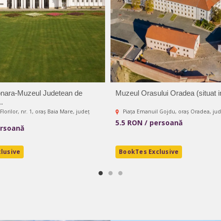
ionara-Muzeul Judetean de
Muzeul Orasului Oradea (situat i
..
Florilor, nr. 1, oraș Baia Mare, județ
Piața Emanuil Gojdu, oraș Oradea, jud
5.5 RON / persoană
ersoană
lusive
BookTes Exclusive