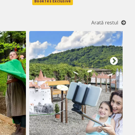
BookTes Exclusive
B
Arată restul