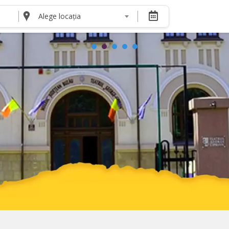
Alege locația
DESPRE NOI
Despre noi
Termeni și condiții pentru cumpărătorii de bilete
Termeni și condiții pentru organizatorii de even
Politica de Confidențialitate
Politica cookie și publicitate