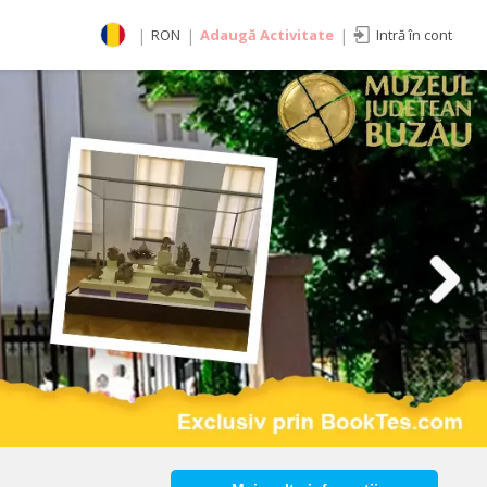
|
RON
|
Adaugă Activitate
|
Intră în cont
Selectează moneda
RON
EUR
imente
USD