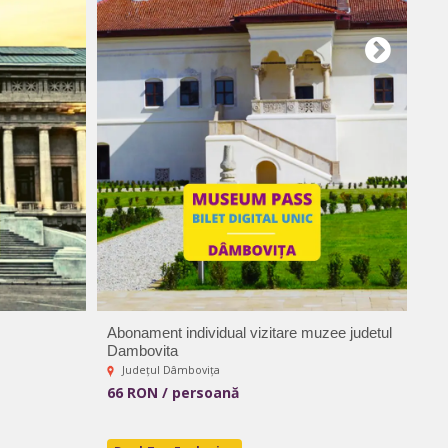
Abonament individual vizitare muzee judetul
Bi
Dambovita
Județul Dâmbovița
66 RON / persoană
6.