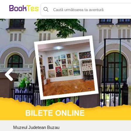
Organizează-ți activitatea
Listează-ți activitatea
Vinde bilete cu Booktes.com
Aplicația de control access
Muzeul Judetean Buzau