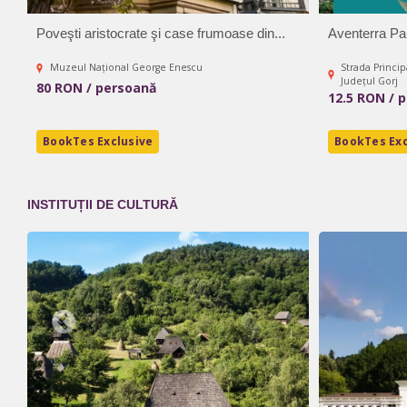
Poveşti aristocrate şi case frumoase din...
Aventerra Pa
Muzeul Național George Enescu
Strada Princip
Județul Gorj
80 RON / persoană
12.5 RON / 
BookTes Exclusive
BookTes Exc
INSTITUȚII DE CULTURĂ