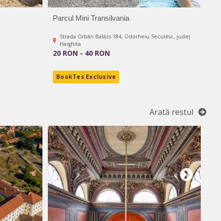
Parcul Mini Transilvania
Gra
Strada Orbán Balázs 184, Odorheiu Secuiesc, județ
Harghita
89
20 RON - 40 RON
BookTes Exclusive
Arată restul