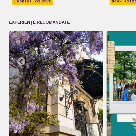
BookTes Exclusive
BookTes Exc
EXPERIENȚE RECOMANDATE