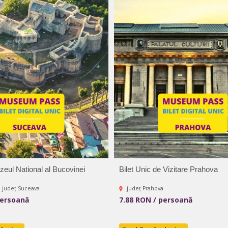
zeul National al Bucovinei
Bilet Unic de Vizitare Prahova
, județ Suceava
județ Prahova
persoană
7.88 RON / persoană