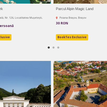
rk
Parcul Alpin Magic Land
ală, Nr. 126, Localitatea Mușetești,
Poiana Brașov, Brașov
30 RON
persoană
lusive
BookTes Exclusive