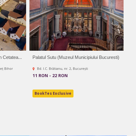
n Cetatea...
Palatul Sutu (Muzeul Municipiului Bucuresti)
Mu
eț Bihor
Bd. I.C. Brătianu, nr. 2, București
C
11 RON - 22 RON
8.
BookTes Exclusive
B